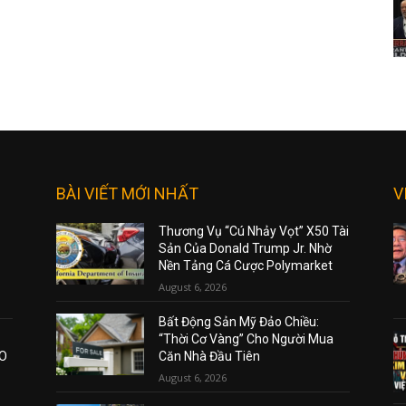
BÀI VIẾT MỚI NHẤT
V
Thương Vụ “Cú Nhảy Vọt” X50 Tài
Sản Của Donald Trump Jr. Nhờ
Nền Tảng Cá Cược Polymarket
August 6, 2026
Bất Động Sản Mỹ Đảo Chiều:
“Thời Cơ Vàng” Cho Người Mua
AO
Căn Nhà Đầu Tiên
August 6, 2026