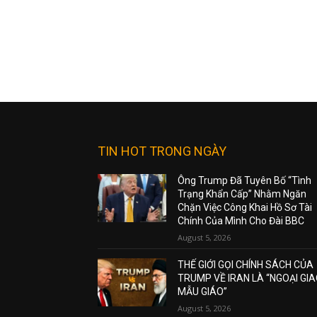
TIN HOT TRONG NGÀY
Ông Trump Đã Tuyên Bố “Tình
Trạng Khẩn Cấp” Nhằm Ngăn
Chặn Việc Công Khai Hồ Sơ Tài
Chính Của Mình Cho Đài BBC
August 5, 2026
THẾ GIỚI GỌI CHÍNH SÁCH CỦA
TRUMP VỀ IRAN LÀ “NGOẠI GI
MẪU GIÁO”
August 5, 2026