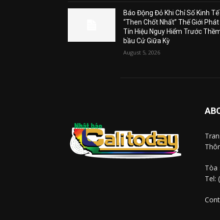
Báo Động Đỏ Khi Chỉ Số Kinh Tế
“Then Chốt Nhất” Thế Giới Phát
Tín Hiệu Nguy Hiểm Trước Thề
bầu Cử Giữa Kỳ
August 5, 2026
AB
Tra
Thôn
Tòa 
Tel:
Cont