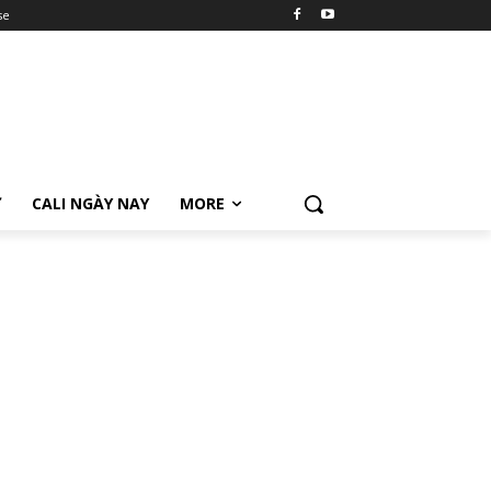
se
Ữ
CALI NGÀY NAY
MORE