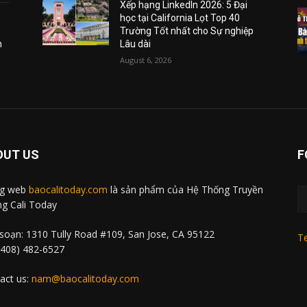
Xếp hạng LinkedIn 2026: 5 Đại
học tại California Lọt Top 40
Trường Tốt nhất cho Sự nghiệp
m
Lâu dài
August 6, 2026
OUT US
F
ng web
baocalitoday.com
là sản phẩm của Hệ Thống Truyền
g Cali Today
soạn: 1310 Tully Road #109, San Jose, CA 95122
Te
 (408) 482-6527
act us:
nam@baocalitoday.com