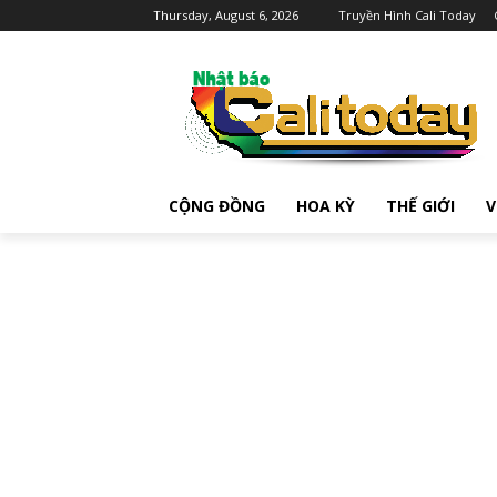
Thursday, August 6, 2026
Truyền Hình Cali Today
CỘNG ĐỒNG
HOA KỲ
THẾ GIỚI
V