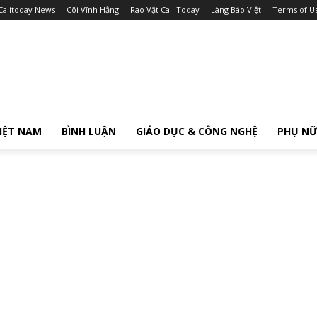
Calitoday News
Cõi Vĩnh Hằng
Rao Vặt Cali Today
Làng Báo Việt
Terms of U
IỆT NAM
BÌNH LUẬN
GIÁO DỤC & CÔNG NGHỆ
PHỤ N