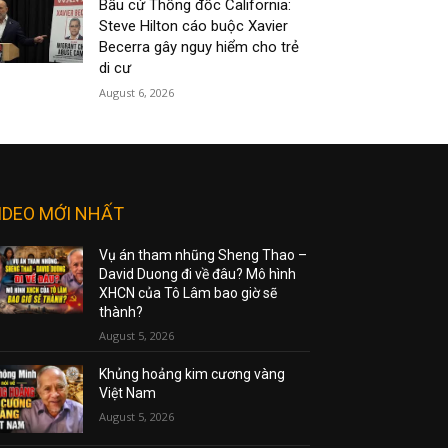
Bầu cử Thống đốc California:
Steve Hilton cáo buộc Xavier
Becerra gây nguy hiểm cho trẻ
di cư
August 6, 2026
IDEO MỚI NHẤT
Vụ án tham nhũng Sheng Thao –
David Duong đi về đâu? Mô hình
XHCN của Tô Lâm bao giờ sẽ
thành?
August 5, 2026
Khủng hoảng kim cương vàng
Việt Nam
August 5, 2026