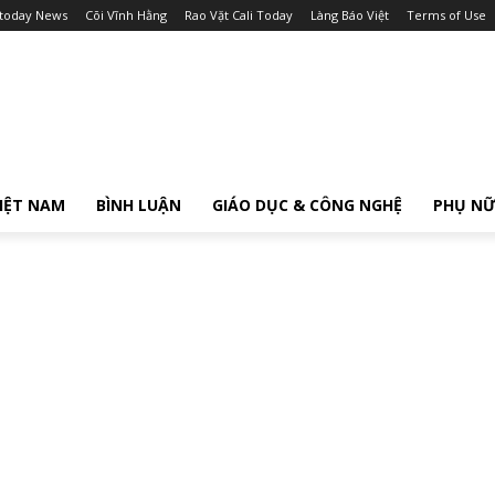
itoday News
Cõi Vĩnh Hằng
Rao Vặt Cali Today
Làng Báo Việt
Terms of Use
IỆT NAM
BÌNH LUẬN
GIÁO DỤC & CÔNG NGHỆ
PHỤ N