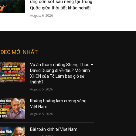
ứng cơn sốt sầu riêng tại Trung
Quốc giữa thời tiết khắc nghiệt
August 6, 2026
IDEO MỚI NHẤT
Vụ án tham nhũng Sheng Thao –
David Duong đi về đâu? Mô hình
XHCN của Tô Lâm bao giờ sẽ
thành?
August 5, 2026
Khủng hoảng kim cương vàng
Việt Nam
August 5, 2026
Bài toán kinh tế Việt Nam