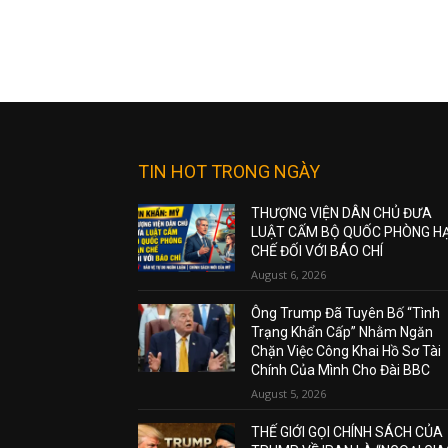
TIN HOT TRONG NGÀY
THƯỢNG VIỆN DÂN CHỦ ĐƯA
LUẬT CẤM BỘ QUỐC PHÒNG H
CHẾ ĐỐI VỚI BÁO CHÍ
August 6, 2026
Ông Trump Đã Tuyên Bố “Tình
Trạng Khẩn Cấp” Nhằm Ngăn
Chặn Việc Công Khai Hồ Sơ Tài
Chính Của Mình Cho Đài BBC
August 5, 2026
THẾ GIỚI GỌI CHÍNH SÁCH CỦA