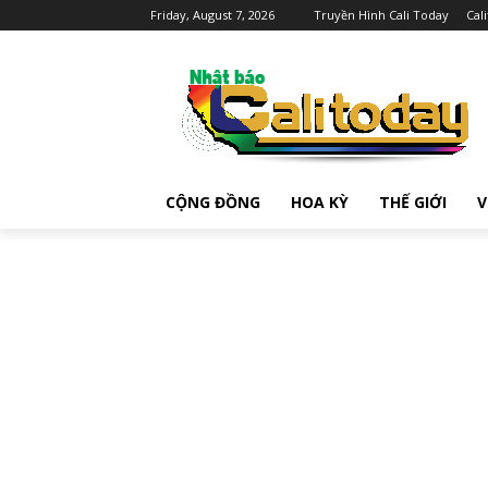
Friday, August 7, 2026
Truyền Hình Cali Today
Cal
CỘNG ĐỒNG
HOA KỲ
THẾ GIỚI
V