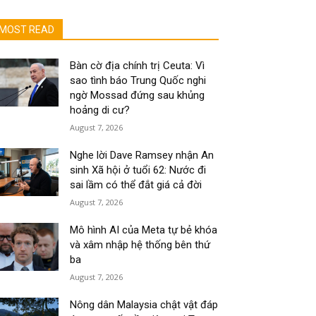
MOST READ
Bàn cờ địa chính trị Ceuta: Vì
sao tình báo Trung Quốc nghi
ngờ Mossad đứng sau khủng
hoảng di cư?
August 7, 2026
Nghe lời Dave Ramsey nhận An
sinh Xã hội ở tuổi 62: Nước đi
sai lầm có thể đắt giá cả đời
August 7, 2026
Mô hình AI của Meta tự bẻ khóa
và xâm nhập hệ thống bên thứ
ba
August 7, 2026
Nông dân Malaysia chật vật đáp