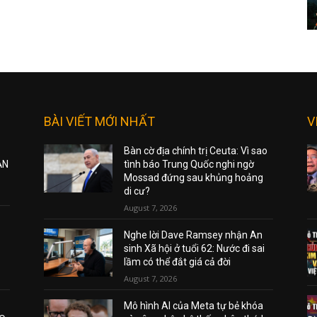
BÀI VIẾT MỚI NHẤT
V
Bàn cờ địa chính trị Ceuta: Vì sao
ẠN
tình báo Trung Quốc nghi ngờ
Mossad đứng sau khủng hoảng
di cư?
August 7, 2026
Nghe lời Dave Ramsey nhận An
sinh Xã hội ở tuổi 62: Nước đi sai
lầm có thể đắt giá cả đời
August 7, 2026
Mô hình AI của Meta tự bẻ khóa