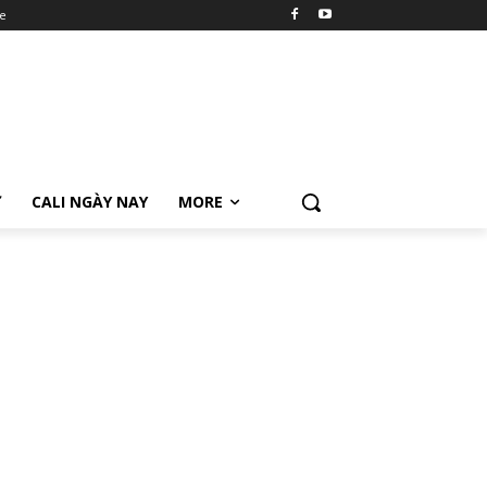
e
Ữ
CALI NGÀY NAY
MORE