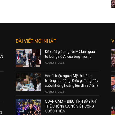
BÀI VIẾT MỚI NHẤT
V
Đề xuất giúp người Mỹ làm giàu
ẠN
từ bùng nổ AI của ông Trump
August 8, 2026
Hơn 1 triệu người Mỹ rời bỏ thị
trường lao động: Điều gì đang đẩy
cuộc khủng hoảng lên đỉnh điểm?
August 8, 2026
QUẬN CAM – BIỂU TÌNH ĐẦY KHÍ
THẾ CHỐNG CA NÔ VIỆT CỘNG
QUỐC THIÊN
AO