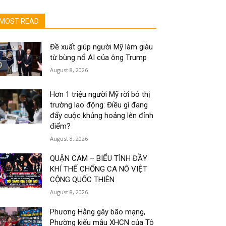
MOST READ
Đề xuất giúp người Mỹ làm giàu
từ bùng nổ AI của ông Trump
August 8, 2026
Hơn 1 triệu người Mỹ rời bỏ thị
trường lao động: Điều gì đang
đẩy cuộc khủng hoảng lên đỉnh
điểm?
August 8, 2026
QUẬN CAM – BIỂU TÌNH ĐẦY
KHÍ THẾ CHỐNG CA NÔ VIỆT
CỘNG QUỐC THIÊN
August 8, 2026
Phương Hằng gây bão mạng,
Phường kiểu mẫu XHCN của Tô