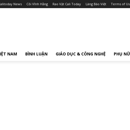
alitoday News
Cõi Vĩnh Hằng
Rao Vặt Cali Today
Làng Báo Việt
Terms of Us
IỆT NAM
BÌNH LUẬN
GIÁO DỤC & CÔNG NGHỆ
PHỤ N