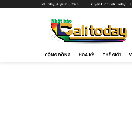
Saturday, August 8, 2026
Truyền Hình Cali Today
C
CỘNG ĐỒNG
HOA KỲ
THẾ GIỚI
V