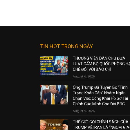
TIN HOT TRONG NGÀY
THƯỢNG VIỆN DÂN CHỦ ĐƯA
LUẬT CẤM BỘ QUỐC PHÒNG H
CHẾ ĐỐI VỚI BÁO CHÍ
August 6, 2026
Ông Trump Đã Tuyên Bố “Tình
Trạng Khẩn Cấp” Nhằm Ngăn
Chặn Việc Công Khai Hồ Sơ Tài
Chính Của Mình Cho Đài BBC
August 5, 2026
THẾ GIỚI GỌI CHÍNH SÁCH CỦA
TRUMP VỀ IRAN LÀ “NGOẠI GI