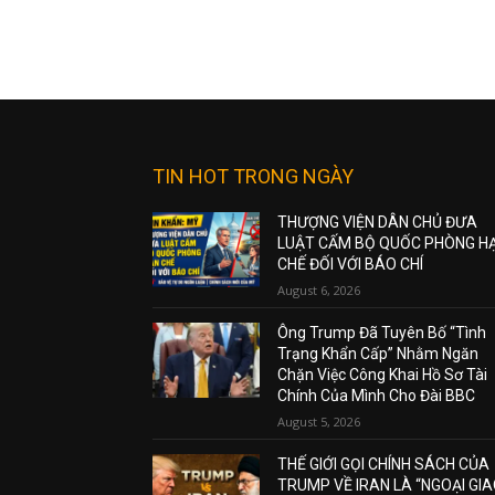
TIN HOT TRONG NGÀY
THƯỢNG VIỆN DÂN CHỦ ĐƯA
LUẬT CẤM BỘ QUỐC PHÒNG H
CHẾ ĐỐI VỚI BÁO CHÍ
August 6, 2026
Ông Trump Đã Tuyên Bố “Tình
Trạng Khẩn Cấp” Nhằm Ngăn
Chặn Việc Công Khai Hồ Sơ Tài
Chính Của Mình Cho Đài BBC
August 5, 2026
THẾ GIỚI GỌI CHÍNH SÁCH CỦA
TRUMP VỀ IRAN LÀ “NGOẠI GI