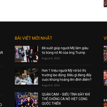
BÀI VIẾT MỚI NHẤT
V
Đề xuất giúp người Mỹ làm giàu
ẠN
từ bùng nổ AI của ông Trump
August 8, 2026
Hơn 1 triệu người Mỹ rời bỏ thị
trường lao động: Điều gì đang đẩy
cuộc khủng hoảng lên đỉnh điểm?
August 8, 2026
QUẬN CAM – BIỂU TÌNH ĐẦY KHÍ
THẾ CHỐNG CA NÔ VIỆT CỘNG
QUỐC THIÊN
AO