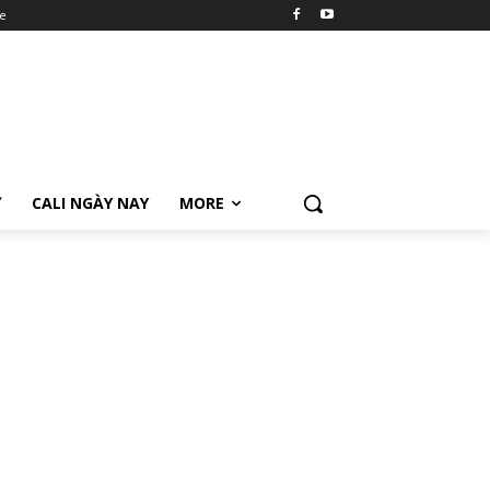
e
Ữ
CALI NGÀY NAY
MORE