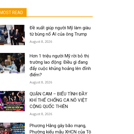
MOST READ
Đề xuất giúp người Mỹ làm giàu
từ bùng nổ AI của ông Trump
August 8, 2026
Hơn 1 triệu người Mỹ rời bỏ thị
trường lao động: Điều gì đang
đẩy cuộc khủng hoảng lên đỉnh
điểm?
August 8, 2026
QUẬN CAM – BIỂU TÌNH ĐẦY
KHÍ THẾ CHỐNG CA NÔ VIỆT
CỘNG QUỐC THIÊN
August 8, 2026
Phương Hằng gây bão mạng,
Phường kiểu mẫu XHCN của Tô