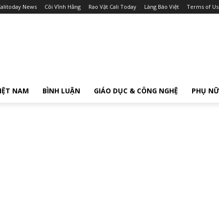
alitoday News
Cõi Vĩnh Hằng
Rao Vặt Cali Today
Làng Báo Việt
Terms of Us
IỆT NAM
BÌNH LUẬN
GIÁO DỤC & CÔNG NGHỆ
PHỤ N