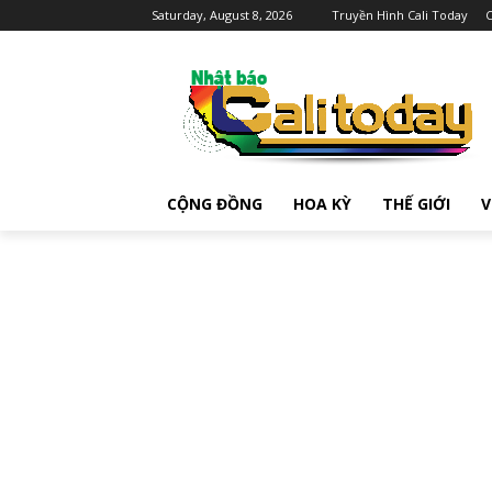
Saturday, August 8, 2026
Truyền Hình Cali Today
C
CỘNG ĐỒNG
HOA KỲ
THẾ GIỚI
V