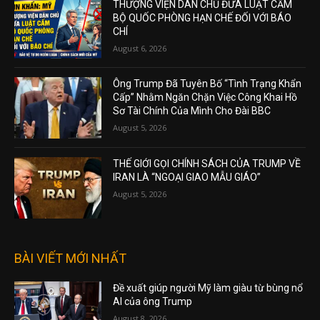
THƯỢNG VIỆN DÂN CHỦ ĐƯA LUẬT CẤM
BỘ QUỐC PHÒNG HẠN CHẾ ĐỐI VỚI BÁO
CHÍ
August 6, 2026
Ông Trump Đã Tuyên Bố “Tình Trạng Khẩn
Cấp” Nhằm Ngăn Chặn Việc Công Khai Hồ
Sơ Tài Chính Của Mình Cho Đài BBC
August 5, 2026
THẾ GIỚI GỌI CHÍNH SÁCH CỦA TRUMP VỀ
IRAN LÀ “NGOẠI GIAO MẪU GIÁO”
August 5, 2026
BÀI VIẾT MỚI NHẤT
Đề xuất giúp người Mỹ làm giàu từ bùng nổ
AI của ông Trump
August 8, 2026