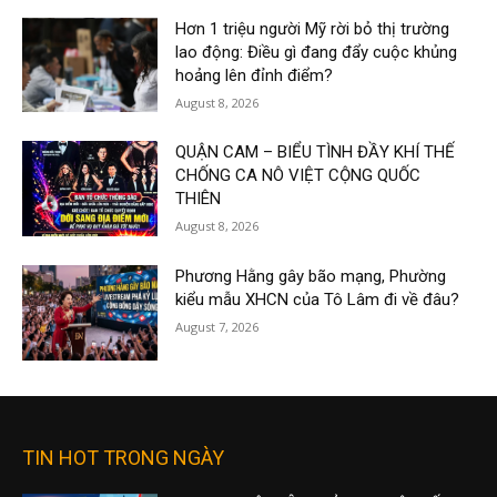
Hơn 1 triệu người Mỹ rời bỏ thị trường
lao động: Điều gì đang đẩy cuộc khủng
hoảng lên đỉnh điểm?
August 8, 2026
QUẬN CAM – BIỂU TÌNH ĐẦY KHÍ THẾ
CHỐNG CA NÔ VIỆT CỘNG QUỐC
THIÊN
August 8, 2026
Phương Hằng gây bão mạng, Phường
kiểu mẫu XHCN của Tô Lâm đi về đâu?
August 7, 2026
TIN HOT TRONG NGÀY