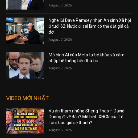
August 7, 2026
Nghe lời Dave Ramsey nhận An sinh Xã hội
ở tuổi 62: Nước đi sai lầm có thể đắt giá cả
đời
August 7, 2026
Mô hình AI của Meta tự bẻ khóa và xâm
nhập hệ thống bên thứ ba
August 7, 2026
VIDEO MỚI NHẤT
Vụ án tham nhũng Sheng Thao – David
Duong đi về đâu? Mô hình XHCN của Tô
Lâm bao giờ sẽ thành?
August 5, 2026