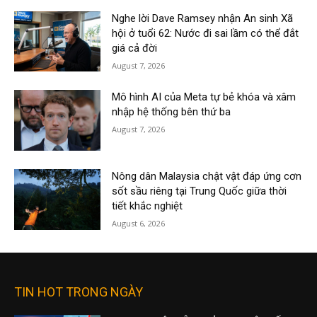
Nghe lời Dave Ramsey nhận An sinh Xã
hội ở tuổi 62: Nước đi sai lầm có thể đắt
giá cả đời
August 7, 2026
Mô hình AI của Meta tự bẻ khóa và xâm
nhập hệ thống bên thứ ba
August 7, 2026
Nông dân Malaysia chật vật đáp ứng cơn
sốt sầu riêng tại Trung Quốc giữa thời
tiết khắc nghiệt
August 6, 2026
TIN HOT TRONG NGÀY