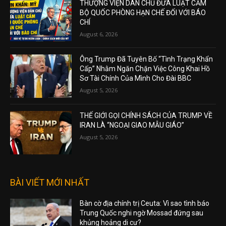
THƯỢNG VIỆN DÂN CHỦ ĐƯA LUẬT CẤM
BỘ QUỐC PHÒNG HẠN CHẾ ĐỐI VỚI BÁO
CHÍ
August 6, 2026
Ông Trump Đã Tuyên Bố “Tình Trạng Khẩn
Cấp” Nhằm Ngăn Chặn Việc Công Khai Hồ
Sơ Tài Chính Của Mình Cho Đài BBC
August 5, 2026
THẾ GIỚI GỌI CHÍNH SÁCH CỦA TRUMP VỀ
IRAN LÀ “NGOẠI GIAO MẪU GIÁO”
August 5, 2026
BÀI VIẾT MỚI NHẤT
Bàn cờ địa chính trị Ceuta: Vì sao tình báo
Trung Quốc nghi ngờ Mossad đứng sau
khủng hoảng di cư?