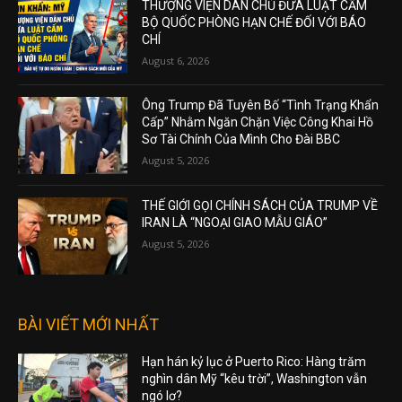
THƯỢNG VIỆN DÂN CHỦ ĐƯA LUẬT CẤM
BỘ QUỐC PHÒNG HẠN CHẾ ĐỐI VỚI BÁO
CHÍ
August 6, 2026
Ông Trump Đã Tuyên Bố “Tình Trạng Khẩn
Cấp” Nhằm Ngăn Chặn Việc Công Khai Hồ
Sơ Tài Chính Của Mình Cho Đài BBC
August 5, 2026
THẾ GIỚI GỌI CHÍNH SÁCH CỦA TRUMP VỀ
IRAN LÀ “NGOẠI GIAO MẪU GIÁO”
August 5, 2026
BÀI VIẾT MỚI NHẤT
Hạn hán kỷ lục ở Puerto Rico: Hàng trăm
nghìn dân Mỹ “kêu trời”, Washington vẫn
ngó lơ?