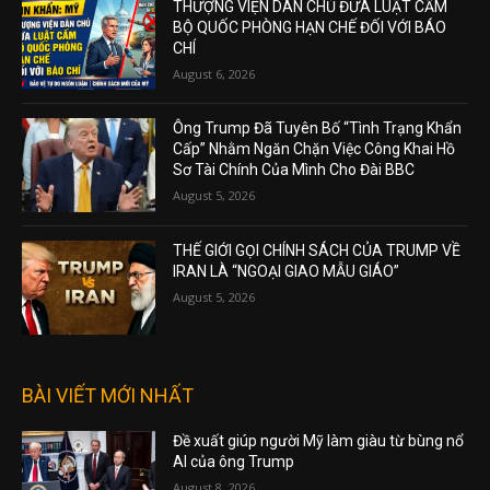
THƯỢNG VIỆN DÂN CHỦ ĐƯA LUẬT CẤM
BỘ QUỐC PHÒNG HẠN CHẾ ĐỐI VỚI BÁO
CHÍ
August 6, 2026
Ông Trump Đã Tuyên Bố “Tình Trạng Khẩn
Cấp” Nhằm Ngăn Chặn Việc Công Khai Hồ
Sơ Tài Chính Của Mình Cho Đài BBC
August 5, 2026
THẾ GIỚI GỌI CHÍNH SÁCH CỦA TRUMP VỀ
IRAN LÀ “NGOẠI GIAO MẪU GIÁO”
August 5, 2026
BÀI VIẾT MỚI NHẤT
Đề xuất giúp người Mỹ làm giàu từ bùng nổ
AI của ông Trump
August 8, 2026