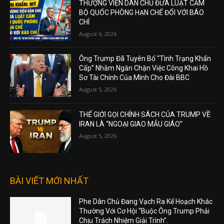
THƯỢNG VIỆN DÂN CHỦ ĐƯA LUẬT CẤM
BỘ QUỐC PHÒNG HẠN CHẾ ĐỐI VỚI BÁO
CHÍ
August 6, 2026
Ông Trump Đã Tuyên Bố “Tình Trạng Khẩn
Cấp” Nhằm Ngăn Chặn Việc Công Khai Hồ
Sơ Tài Chính Của Mình Cho Đài BBC
August 5, 2026
THẾ GIỚI GỌI CHÍNH SÁCH CỦA TRUMP VỀ
IRAN LÀ “NGOẠI GIAO MẪU GIÁO”
August 5, 2026
BÀI VIẾT MỚI NHẤT
Phe Dân Chủ Đang Vạch Ra Kế Hoạch Khác
Thường Với Cơ Hội “Buộc Ông Trump Phải
Chịu Trách Nhiệm Giải Trình”.