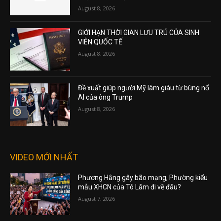
August 8, 2026
GIỚI HẠN THỜI GIAN LƯU TRÚ CỦA SINH
VIÊN QUỐC TẾ
August 8, 2026
Đề xuất giúp người Mỹ làm giàu từ bùng nổ
AI của ông Trump
August 8, 2026
VIDEO MỚI NHẤT
Phương Hằng gây bão mạng, Phường kiểu
mẫu XHCN của Tô Lâm đi về đâu?
August 7, 2026