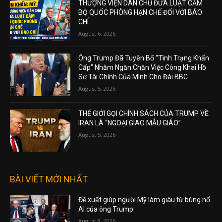
THƯỢNG VIỆN DÂN CHỦ ĐƯA LUẬT CẤM
BỘ QUỐC PHÒNG HẠN CHẾ ĐỐI VỚI BÁO
CHÍ
August 6, 2026
Ông Trump Đã Tuyên Bố “Tình Trạng Khẩn
Cấp” Nhằm Ngăn Chặn Việc Công Khai Hồ
Sơ Tài Chính Của Mình Cho Đài BBC
August 5, 2026
THẾ GIỚI GỌI CHÍNH SÁCH CỦA TRUMP VỀ
IRAN LÀ “NGOẠI GIAO MẪU GIÁO”
August 5, 2026
BÀI VIẾT MỚI NHẤT
Đề xuất giúp người Mỹ làm giàu từ bùng nổ
AI của ông Trump
August 8, 2026