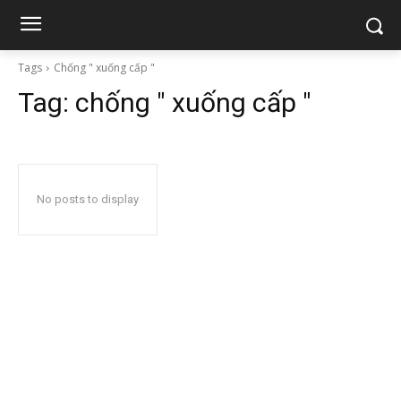
Tags
Chống " xuống cấp "
Tag:
chống " xuống cấp "
No posts to display