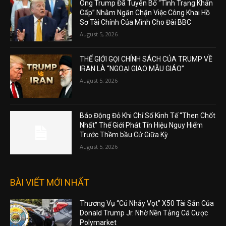
Ông Trump Đã Tuyên Bố “Tình Trạng Khẩn
Cấp” Nhằm Ngăn Chặn Việc Công Khai Hồ
Sơ Tài Chính Của Mình Cho Đài BBC
August 5, 2026
THẾ GIỚI GỌI CHÍNH SÁCH CỦA TRUMP VỀ
IRAN LÀ “NGOẠI GIAO MẪU GIÁO”
August 5, 2026
Báo Động Đỏ Khi Chỉ Số Kinh Tế “Then Chốt
Nhất” Thế Giới Phát Tín Hiệu Nguy Hiểm
Trước Thềm bầu Cử Giữa Kỳ
August 5, 2026
BÀI VIẾT MỚI NHẤT
Thương Vụ “Cú Nhảy Vọt” X50 Tài Sản Của
Donald Trump Jr. Nhờ Nền Tảng Cá Cược
Polymarket