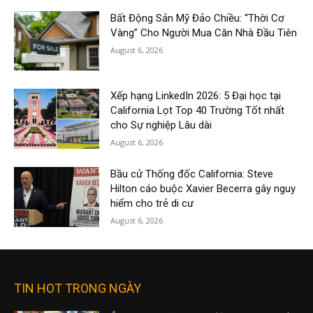
Bất Động Sản Mỹ Đảo Chiều: “Thời Cơ
Vàng” Cho Người Mua Căn Nhà Đầu Tiên
August 6, 2026
Xếp hạng LinkedIn 2026: 5 Đại học tại
California Lọt Top 40 Trường Tốt nhất
cho Sự nghiệp Lâu dài
August 6, 2026
Bầu cử Thống đốc California: Steve
Hilton cáo buộc Xavier Becerra gây nguy
hiểm cho trẻ di cư
August 6, 2026
TIN HOT TRONG NGÀY