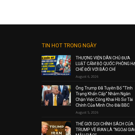
TIN HOT TRONG NGÀY
THƯỢNG VIỆN DÂN CHỦ ĐƯA
LUẬT CẤM BỘ QUỐC PHÒNG H
CHẾ ĐỐI VỚI BÁO CHÍ
August 6, 2026
Ông Trump Đã Tuyên Bố “Tình
Trạng Khẩn Cấp” Nhằm Ngăn
Chặn Việc Công Khai Hồ Sơ Tài
Chính Của Mình Cho Đài BBC
August 5, 2026
THẾ GIỚI GỌI CHÍNH SÁCH CỦA
TRUMP VỀ IRAN LÀ “NGOẠI GI