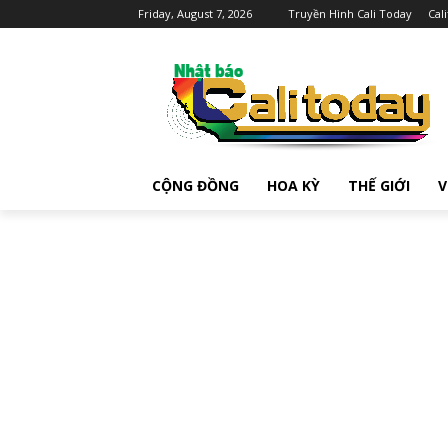
Friday, August 7, 2026
Truyền Hình Cali Today
Cal
CỘNG ĐỒNG
HOA KỲ
THẾ GIỚI
V