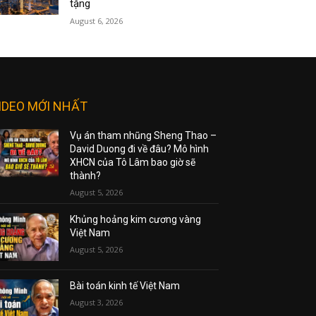
tặng
August 6, 2026
IDEO MỚI NHẤT
Vụ án tham nhũng Sheng Thao –
David Duong đi về đâu? Mô hình
XHCN của Tô Lâm bao giờ sẽ
thành?
August 5, 2026
Khủng hoảng kim cương vàng
Việt Nam
August 5, 2026
Bài toán kinh tế Việt Nam
August 3, 2026