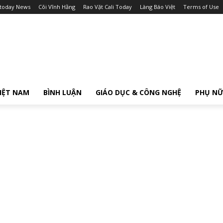
itoday News
Cõi Vĩnh Hằng
Rao Vặt Cali Today
Làng Báo Việt
Terms of Use
IỆT NAM
BÌNH LUẬN
GIÁO DỤC & CÔNG NGHỆ
PHỤ N