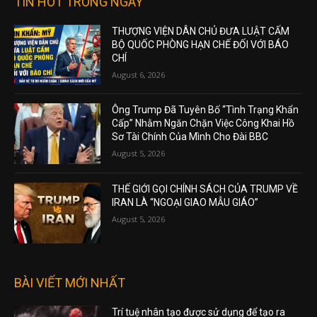
TIN HOT TRONG NGÀY
THƯỢNG VIỆN DÂN CHỦ ĐƯA LUẬT CẤM
BỘ QUỐC PHÒNG HẠN CHẾ ĐỐI VỚI BÁO
CHÍ
August 6, 2026
Ông Trump Đã Tuyên Bố “Tình Trạng Khẩn
Cấp” Nhằm Ngăn Chặn Việc Công Khai Hồ
Sơ Tài Chính Của Mình Cho Đài BBC
August 5, 2026
THẾ GIỚI GỌI CHÍNH SÁCH CỦA TRUMP VỀ
IRAN LÀ “NGOẠI GIAO MẪU GIÁO”
August 5, 2026
BÀI VIẾT MỚI NHẤT
Trí tuệ nhân tạo được sử dụng để tạo ra