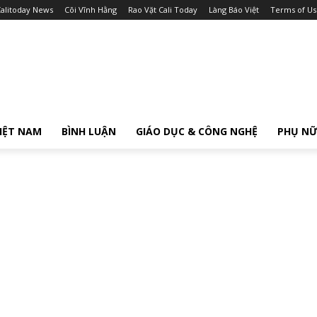
alitoday News
Cõi Vĩnh Hằng
Rao Vặt Cali Today
Làng Báo Việt
Terms of Us
IỆT NAM
BÌNH LUẬN
GIÁO DỤC & CÔNG NGHỆ
PHỤ N