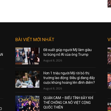
BÀI VIẾT MỚI NHẤT
V
Đề xuất giúp người Mỹ làm giàu
ẠN
từ bùng nổ AI của ông Trump
August 8, 2026
Hơn 1 triệu người Mỹ rời bỏ thị
trường lao động: Điều gì đang đẩy
cuộc khủng hoảng lên đỉnh điểm?
August 8, 2026
QUẬN CAM – BIỂU TÌNH ĐẦY KHÍ
THẾ CHỐNG CA NÔ VIỆT CỘNG
QUỐC THIÊN
AO