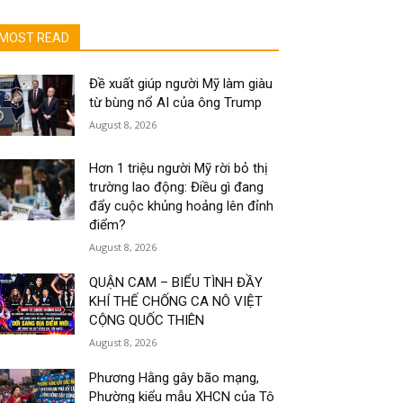
MOST READ
Đề xuất giúp người Mỹ làm giàu
từ bùng nổ AI của ông Trump
August 8, 2026
Hơn 1 triệu người Mỹ rời bỏ thị
trường lao động: Điều gì đang
đẩy cuộc khủng hoảng lên đỉnh
điểm?
August 8, 2026
QUẬN CAM – BIỂU TÌNH ĐẦY
KHÍ THẾ CHỐNG CA NÔ VIỆT
CỘNG QUỐC THIÊN
August 8, 2026
Phương Hằng gây bão mạng,
Phường kiểu mẫu XHCN của Tô