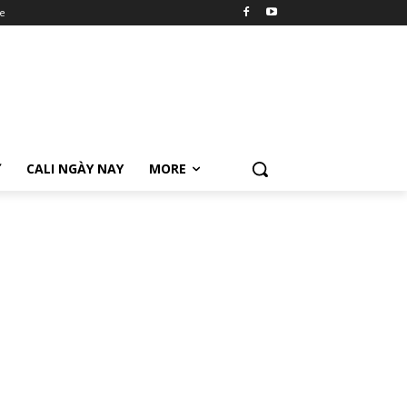
e
Ữ
CALI NGÀY NAY
MORE