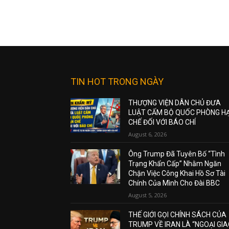
TIN HOT TRONG NGÀY
THƯỢNG VIỆN DÂN CHỦ ĐƯA
LUẬT CẤM BỘ QUỐC PHÒNG H
CHẾ ĐỐI VỚI BÁO CHÍ
August 6, 2026
Ông Trump Đã Tuyên Bố “Tình
Trạng Khẩn Cấp” Nhằm Ngăn
Chặn Việc Công Khai Hồ Sơ Tài
Chính Của Mình Cho Đài BBC
August 5, 2026
THẾ GIỚI GỌI CHÍNH SÁCH CỦA
TRUMP VỀ IRAN LÀ “NGOẠI GI