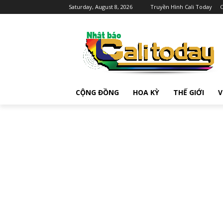
Saturday, August 8, 2026
Truyền Hình Cali Today
C
CỘNG ĐỒNG
HOA KỲ
THẾ GIỚI
V