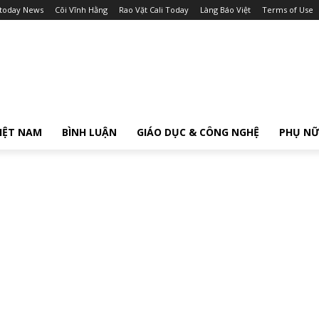
itoday News
Cõi Vĩnh Hằng
Rao Vặt Cali Today
Làng Báo Việt
Terms of Use
IỆT NAM
BÌNH LUẬN
GIÁO DỤC & CÔNG NGHỆ
PHỤ N