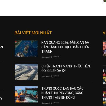
BÀI VIẾT MỚI NHẤT
V
HÁN QUANG 2026: ĐÀI LOAN ĐÃ
ẠN
SẴN SÀNG CHO KỊCH BẢN CHIẾN
TRANH
August 7, 2026
CHIẾN TRANH MẠNG: TRIỀU TIÊN
ĐỐI ĐẦU HOA KỲ
August 7, 2026
TRUNG QUỐC: LẦN ĐẦU XÁC
NHẬN THƯƠNG VONG, CĂNG
THẲNG TẠI BIỂN ĐÔNG
AO
August 7, 2026