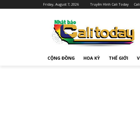
Friday, August 7, 2026
Truyền Hình Cali Today
Cal
CỘNG ĐỒNG
HOA KỲ
THẾ GIỚI
V