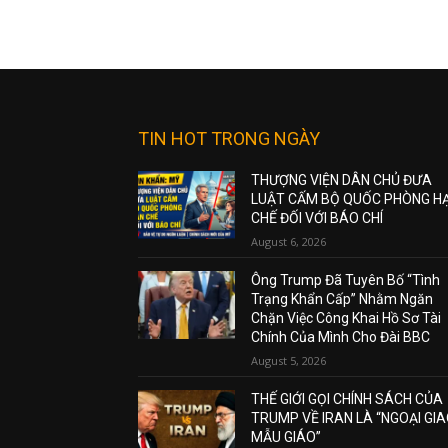
TIN HOT TRONG NGÀY
THƯỢNG VIỆN DÂN CHỦ ĐƯA
LUẬT CẤM BỘ QUỐC PHÒNG H
CHẾ ĐỐI VỚI BÁO CHÍ
August 6, 2026
Ông Trump Đã Tuyên Bố “Tình
Trạng Khẩn Cấp” Nhằm Ngăn
Chặn Việc Công Khai Hồ Sơ Tài
Chính Của Mình Cho Đài BBC
August 5, 2026
THẾ GIỚI GỌI CHÍNH SÁCH CỦA
TRUMP VỀ IRAN LÀ “NGOẠI GI
MẪU GIÁO”