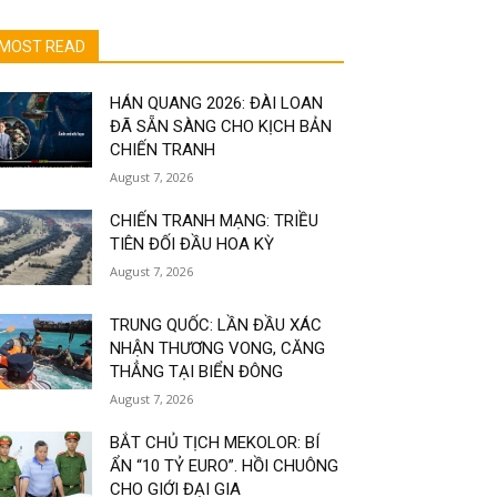
MOST READ
HÁN QUANG 2026: ĐÀI LOAN
ĐÃ SẴN SÀNG CHO KỊCH BẢN
CHIẾN TRANH
August 7, 2026
CHIẾN TRANH MẠNG: TRIỀU
TIÊN ĐỐI ĐẦU HOA KỲ
August 7, 2026
TRUNG QUỐC: LẦN ĐẦU XÁC
NHẬN THƯƠNG VONG, CĂNG
THẲNG TẠI BIỂN ĐÔNG
August 7, 2026
BẮT CHỦ TỊCH MEKOLOR: BÍ
ẨN “10 TỶ EURO”. HỒI CHUÔNG
CHO GIỚI ĐẠI GIA