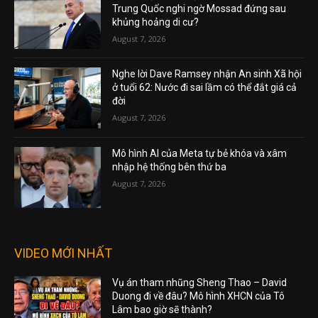
Trung Quốc nghi ngờ Mossad đứng sau
khủng hoảng di cư?
August 7, 2026
Nghe lời Dave Ramsey nhận An sinh Xã hội
ở tuổi 62: Nước đi sai lầm có thể đắt giá cả
đời
August 7, 2026
Mô hình AI của Meta tự bẻ khóa và xâm
nhập hệ thống bên thứ ba
August 7, 2026
VIDEO MỚI NHẤT
Vụ án tham nhũng Sheng Thao – David
Duong đi về đâu? Mô hình XHCN của Tô
Lâm bao giờ sẽ thành?