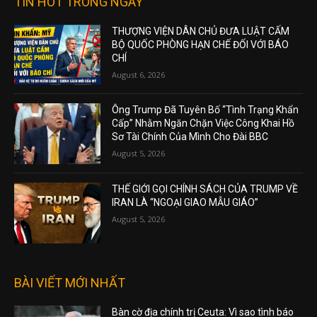
TIN HOT TRONG NGÀY
THƯỢNG VIỆN DÂN CHỦ ĐƯA LUẬT CẤM
BỘ QUỐC PHÒNG HẠN CHẾ ĐỐI VỚI BÁO
CHÍ
August 6, 2026
Ông Trump Đã Tuyên Bố “Tình Trạng Khẩn
Cấp” Nhằm Ngăn Chặn Việc Công Khai Hồ
Sơ Tài Chính Của Mình Cho Đài BBC
August 5, 2026
THẾ GIỚI GỌI CHÍNH SÁCH CỦA TRUMP VỀ
IRAN LÀ “NGOẠI GIAO MẪU GIÁO”
August 5, 2026
BÀI VIẾT MỚI NHẤT
Bàn cờ địa chính trị Ceuta: Vì sao tình báo