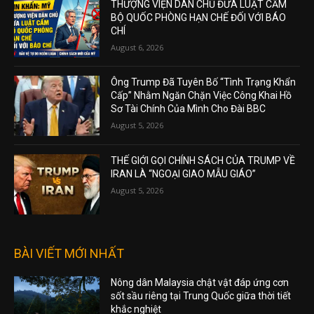
THƯỢNG VIỆN DÂN CHỦ ĐƯA LUẬT CẤM
BỘ QUỐC PHÒNG HẠN CHẾ ĐỐI VỚI BÁO
CHÍ
August 6, 2026
Ông Trump Đã Tuyên Bố “Tình Trạng Khẩn
Cấp” Nhằm Ngăn Chặn Việc Công Khai Hồ
Sơ Tài Chính Của Mình Cho Đài BBC
August 5, 2026
THẾ GIỚI GỌI CHÍNH SÁCH CỦA TRUMP VỀ
IRAN LÀ “NGOẠI GIAO MẪU GIÁO”
August 5, 2026
BÀI VIẾT MỚI NHẤT
Nông dân Malaysia chật vật đáp ứng cơn
sốt sầu riêng tại Trung Quốc giữa thời tiết
khắc nghiệt