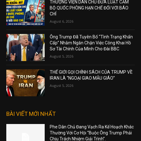
THƯỢNG VIỆN DÂN CHỦ ĐƯA LUẬT CẤM
BỘ QUỐC PHÒNG HẠN CHẾ ĐỐI VỚI BÁO
CHÍ
August 6, 2026
Ông Trump Đã Tuyên Bố “Tình Trạng Khẩn
Cấp” Nhằm Ngăn Chặn Việc Công Khai Hồ
Sơ Tài Chính Của Mình Cho Đài BBC
August 5, 2026
THẾ GIỚI GỌI CHÍNH SÁCH CỦA TRUMP VỀ
IRAN LÀ “NGOẠI GIAO MẪU GIÁO”
August 5, 2026
BÀI VIẾT MỚI NHẤT
Phe Dân Chủ Đang Vạch Ra Kế Hoạch Khác
Thường Với Cơ Hội “Buộc Ông Trump Phải
Chịu Trách Nhiệm Giải Trình”.