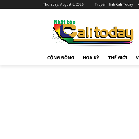
Thursday, August 6, 2026
Truyền Hình Cali Today
CỘNG ĐỒNG
HOA KỲ
THẾ GIỚI
V