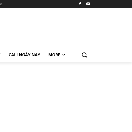
se
Ữ
CALI NGÀY NAY
MORE