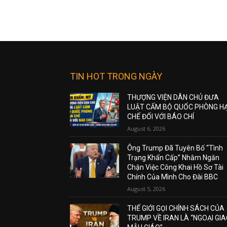
TIN HOT TRONG NGÀY
THƯỢNG VIỆN DÂN CHỦ ĐƯA
LUẬT CẤM BỘ QUỐC PHÒNG H
CHẾ ĐỐI VỚI BÁO CHÍ
August 6, 2026
Ông Trump Đã Tuyên Bố “Tình
Trạng Khẩn Cấp” Nhằm Ngăn
Chặn Việc Công Khai Hồ Sơ Tài
Chính Của Mình Cho Đài BBC
August 5, 2026
THẾ GIỚI GỌI CHÍNH SÁCH CỦA
TRUMP VỀ IRAN LÀ “NGOẠI GI