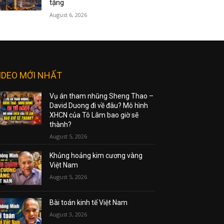
tặng
August 6, 2026
IDEO MỚI NHẤT
Vụ án tham nhũng Sheng Thao –
David Duong đi về đâu? Mô hình
XHCN của Tô Lâm bao giờ sẽ
thành?
August 5, 2026
Khủng hoảng kim cương vàng
Việt Nam
August 5, 2026
Bài toán kinh tế Việt Nam
August 3, 2026