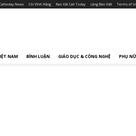
Calitoday News
Cõi Vĩnh Hằng
Rao Vặt Cali Today
Làng Báo Việt
Terms of U
IỆT NAM
BÌNH LUẬN
GIÁO DỤC & CÔNG NGHỆ
PHỤ N