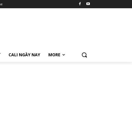
se
Ữ
CALI NGÀY NAY
MORE