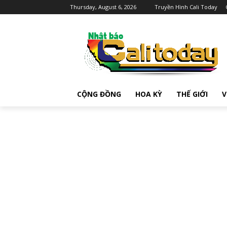
Thursday, August 6, 2026
Truyền Hình Cali Today
CỘNG ĐỒNG
HOA KỲ
THẾ GIỚI
V