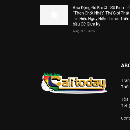
Báo Động Đỏ Khi Chỉ Số Kinh Tế
“Then Chốt Nhất” Thế Giới Phát
Tín Hiệu Nguy Hiểm Trước Thề
bầu Cử Giữa Kỳ
August 5, 2026
AB
Tra
Thôn
Tòa 
Tel:
Cont