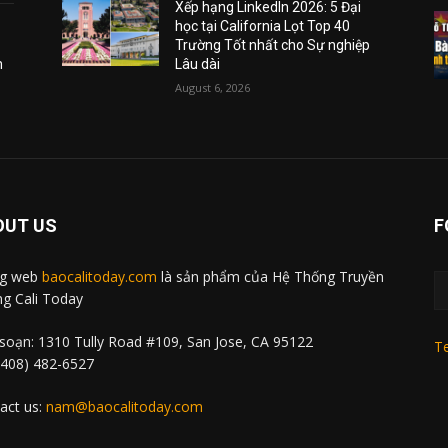
Xếp hạng LinkedIn 2026: 5 Đại
học tại California Lọt Top 40
Trường Tốt nhất cho Sự nghiệp
m
Lâu dài
August 6, 2026
OUT US
F
ng web
baocalitoday.com
là sản phẩm của Hệ Thống Truyền
g Cali Today
soạn: 1310 Tully Road #109, San Jose, CA 95122
Te
 (408) 482-6527
act us:
nam@baocalitoday.com