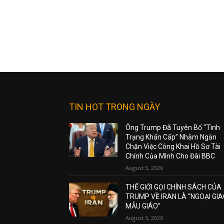
TIN HOT TRONG NGÀY
Ông Trump Đã Tuyên Bố “Tình
Trạng Khẩn Cấp” Nhằm Ngăn
Chặn Việc Công Khai Hồ Sơ Tài
Chính Của Mình Cho Đài BBC
August 5, 2026
THẾ GIỚI GỌI CHÍNH SÁCH CỦA
TRUMP VỀ IRAN LÀ “NGOẠI GI
MẪU GIÁO”
August 5, 2026