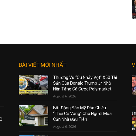
BÀI VIẾT MỚI NHẤT
V
Thương Vụ “Cú Nhảy Vọt” X50 Tài
Sản Của Donald Trump Jr. Nhờ
Nền Tảng Cá Cược Polymarket
August 6, 2026
Bất Động Sản Mỹ Đảo Chiều:
“Thời Cơ Vàng” Cho Người Mua
AO
Căn Nhà Đầu Tiên
August 6, 2026