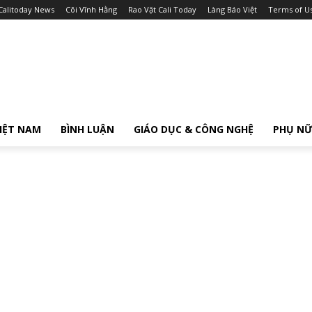
Calitoday News
Cõi Vĩnh Hằng
Rao Vặt Cali Today
Làng Báo Việt
Terms of U
IỆT NAM
BÌNH LUẬN
GIÁO DỤC & CÔNG NGHỆ
PHỤ N