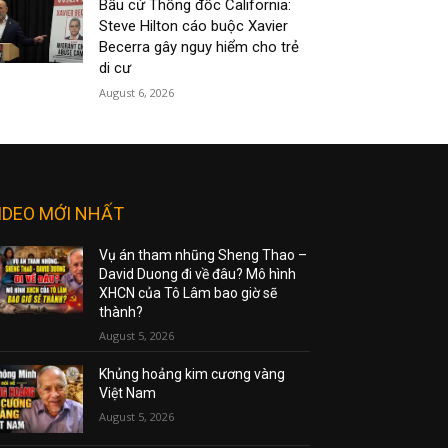
Bầu cử Thống đốc California:
Steve Hilton cáo buộc Xavier
Becerra gây nguy hiểm cho trẻ
di cư
August 6, 2026
IDEO MỚI NHẤT
Vụ án tham nhũng Sheng Thao –
David Duong đi về đâu? Mô hình
XHCN của Tô Lâm bao giờ sẽ
thành?
August 5, 2026
Khủng hoảng kim cương vàng
Việt Nam
August 5, 2026