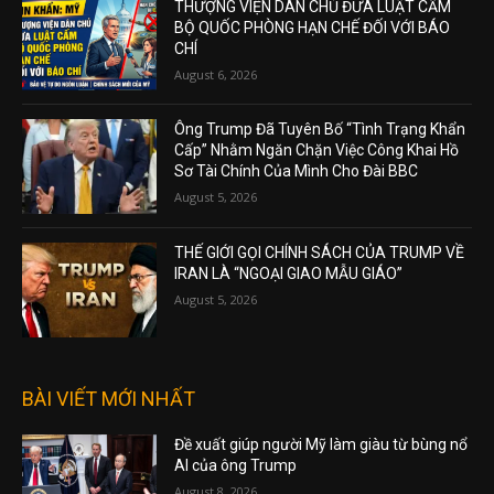
THƯỢNG VIỆN DÂN CHỦ ĐƯA LUẬT CẤM
BỘ QUỐC PHÒNG HẠN CHẾ ĐỐI VỚI BÁO
CHÍ
August 6, 2026
Ông Trump Đã Tuyên Bố “Tình Trạng Khẩn
Cấp” Nhằm Ngăn Chặn Việc Công Khai Hồ
Sơ Tài Chính Của Mình Cho Đài BBC
August 5, 2026
THẾ GIỚI GỌI CHÍNH SÁCH CỦA TRUMP VỀ
IRAN LÀ “NGOẠI GIAO MẪU GIÁO”
August 5, 2026
BÀI VIẾT MỚI NHẤT
Đề xuất giúp người Mỹ làm giàu từ bùng nổ
AI của ông Trump
August 8, 2026