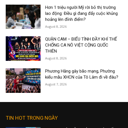
Hơn 1 triệu người Mỹ rời bỏ thị trường
lao động: Điều gì đang đẩy cuộc khủng
hoảng lên đỉnh điểm?
August 8, 2026
QUẬN CAM – BIỂU TÌNH ĐẦY KHÍ THẾ
CHỐNG CA NÔ VIỆT CỘNG QUỐC
THIÊN
August 8, 2026
Phương Hằng gây bão mạng, Phường
kiểu mẫu XHCN của Tô Lâm đi về đâu?
August 7, 2026
TIN HOT TRONG NGÀY