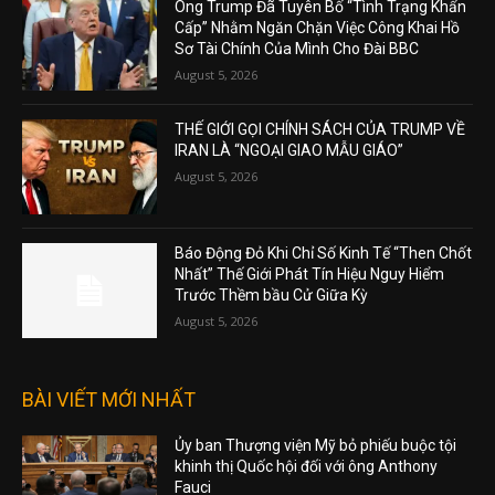
Ông Trump Đã Tuyên Bố “Tình Trạng Khẩn
Cấp” Nhằm Ngăn Chặn Việc Công Khai Hồ
Sơ Tài Chính Của Mình Cho Đài BBC
August 5, 2026
THẾ GIỚI GỌI CHÍNH SÁCH CỦA TRUMP VỀ
IRAN LÀ “NGOẠI GIAO MẪU GIÁO”
August 5, 2026
Báo Động Đỏ Khi Chỉ Số Kinh Tế “Then Chốt
Nhất” Thế Giới Phát Tín Hiệu Nguy Hiểm
Trước Thềm bầu Cử Giữa Kỳ
August 5, 2026
BÀI VIẾT MỚI NHẤT
Ủy ban Thượng viện Mỹ bỏ phiếu buộc tội
khinh thị Quốc hội đối với ông Anthony
Fauci