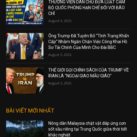
THƯỢNG VIỆN DÂN CHỦ ĐƯA LUẬT CẤM
BỘ QUỐC PHÒNG HẠN CHẾ ĐỐI VỚI BÁO
CHÍ
August 6, 2026
Ông Trump Đã Tuyên Bố “Tình Trạng Khẩn
Cấp” Nhằm Ngăn Chặn Việc Công Khai Hồ
Sơ Tài Chính Của Mình Cho Đài BBC
August 5, 2026
THẾ GIỚI GỌI CHÍNH SÁCH CỦA TRUMP VỀ
IRAN LÀ “NGOẠI GIAO MẪU GIÁO”
August 5, 2026
BÀI VIẾT MỚI NHẤT
Nông dân Malaysia chật vật đáp ứng cơn
sốt sầu riêng tại Trung Quốc giữa thời tiết
khắc nghiệt