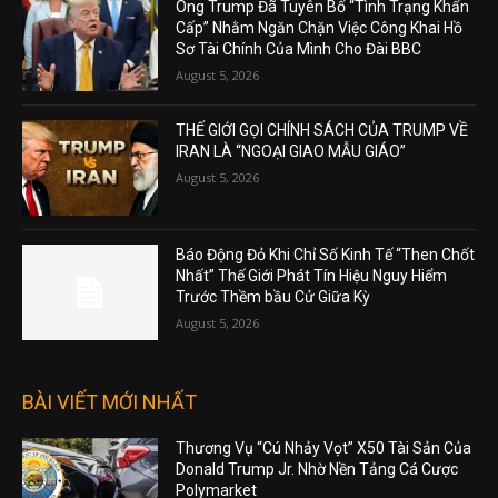
Ông Trump Đã Tuyên Bố “Tình Trạng Khẩn
Cấp” Nhằm Ngăn Chặn Việc Công Khai Hồ
Sơ Tài Chính Của Mình Cho Đài BBC
August 5, 2026
THẾ GIỚI GỌI CHÍNH SÁCH CỦA TRUMP VỀ
IRAN LÀ “NGOẠI GIAO MẪU GIÁO”
August 5, 2026
Báo Động Đỏ Khi Chỉ Số Kinh Tế “Then Chốt
Nhất” Thế Giới Phát Tín Hiệu Nguy Hiểm
Trước Thềm bầu Cử Giữa Kỳ
August 5, 2026
BÀI VIẾT MỚI NHẤT
Thương Vụ “Cú Nhảy Vọt” X50 Tài Sản Của
Donald Trump Jr. Nhờ Nền Tảng Cá Cược
Polymarket