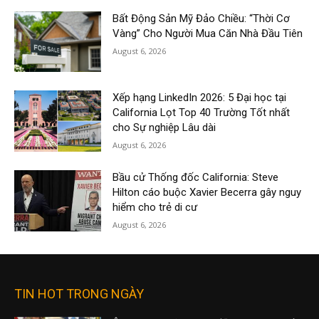
Bất Động Sản Mỹ Đảo Chiều: “Thời Cơ
Vàng” Cho Người Mua Căn Nhà Đầu Tiên
August 6, 2026
Xếp hạng LinkedIn 2026: 5 Đại học tại
California Lọt Top 40 Trường Tốt nhất
cho Sự nghiệp Lâu dài
August 6, 2026
Bầu cử Thống đốc California: Steve
Hilton cáo buộc Xavier Becerra gây nguy
hiểm cho trẻ di cư
August 6, 2026
TIN HOT TRONG NGÀY