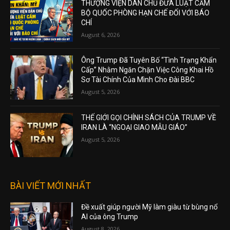
THƯỢNG VIỆN DÂN CHỦ ĐƯA LUẬT CẤM
BỘ QUỐC PHÒNG HẠN CHẾ ĐỐI VỚI BÁO
CHÍ
August 6, 2026
Ông Trump Đã Tuyên Bố “Tình Trạng Khẩn
Cấp” Nhằm Ngăn Chặn Việc Công Khai Hồ
Sơ Tài Chính Của Mình Cho Đài BBC
August 5, 2026
THẾ GIỚI GỌI CHÍNH SÁCH CỦA TRUMP VỀ
IRAN LÀ “NGOẠI GIAO MẪU GIÁO”
August 5, 2026
BÀI VIẾT MỚI NHẤT
Đề xuất giúp người Mỹ làm giàu từ bùng nổ
AI của ông Trump
August 8, 2026