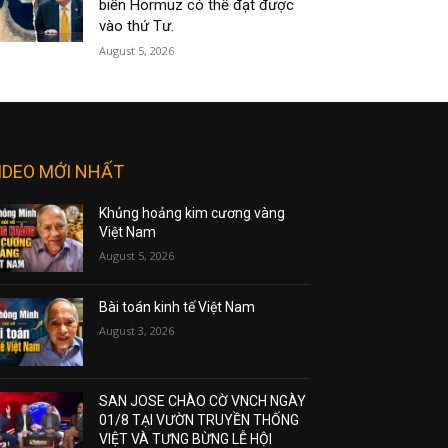
biển Hormuz có thể đạt được
vào thứ Tư.
August 5, 2026
IDEO MỚI NHẤT
Khủng hoảng kim cương vàng
Việt Nam
August 5, 2026
Bài toán kinh tế Việt Nam
August 3, 2026
SAN JOSE CHÀO CỜ VNCH NGÀY
01/8 TẠI VƯỜN TRUYỀN THỐNG
VIỆT VÀ TƯNG BỪNG LỄ HỘI