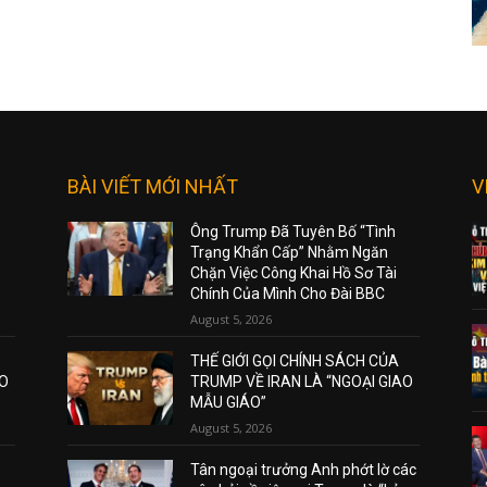
BÀI VIẾT MỚI NHẤT
V
Ông Trump Đã Tuyên Bố “Tình
Trạng Khẩn Cấp” Nhằm Ngăn
Chặn Việc Công Khai Hồ Sơ Tài
Chính Của Mình Cho Đài BBC
August 5, 2026
THẾ GIỚI GỌI CHÍNH SÁCH CỦA
AO
TRUMP VỀ IRAN LÀ “NGOẠI GIAO
MẪU GIÁO”
August 5, 2026
Tân ngoại trưởng Anh phớt lờ các