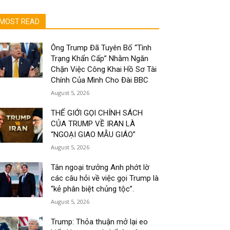
MOST READ
Ông Trump Đã Tuyên Bố “Tình
Trạng Khẩn Cấp” Nhằm Ngăn
Chặn Việc Công Khai Hồ Sơ Tài
Chính Của Mình Cho Đài BBC
August 5, 2026
THẾ GIỚI GỌI CHÍNH SÁCH
CỦA TRUMP VỀ IRAN LÀ
“NGOẠI GIAO MẪU GIÁO”
August 5, 2026
Tân ngoại trưởng Anh phớt lờ
các câu hỏi về việc gọi Trump là
“kẻ phân biệt chủng tộc”.
August 5, 2026
Trump: Thỏa thuận mở lại eo