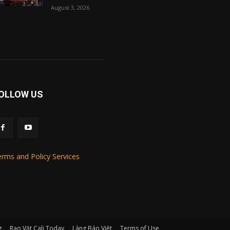
August 3, 2026
OLLOW US
rms and Policy Services
g
Rao Vặt Cali Today
Làng Báo Việt
Terms of Use