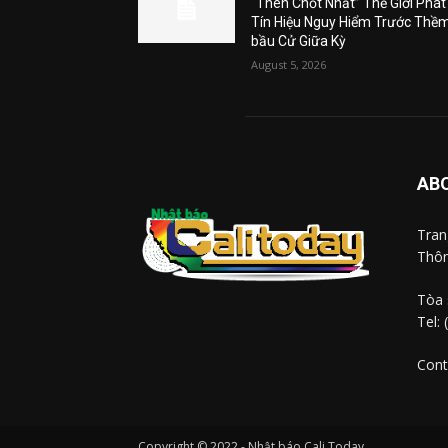
“Then Chốt Nhất” Thế Giới Phát
Tín Hiệu Nguy Hiểm Trước Thề
bầu Cử Giữa Kỳ
August 5, 2026
AB
Tra
Thôn
Tòa 
Tel:
Cont
Copyright © 2022 - Nhật báo Cali Today