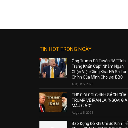
TIN HOT TRONG NGÀY
Ông Trump Đã Tuyên Bố “Tình
Trạng Khẩn Cấp” Nhằm Ngăn
Chặn Việc Công Khai Hồ Sơ Tài
Chính Của Mình Cho Đài BBC
August 5, 2026
THẾ GIỚI GỌI CHÍNH SÁCH CỦA
TRUMP VỀ IRAN LÀ “NGOẠI GI
MẪU GIÁO”
August 5, 2026
Báo Động Đỏ Khi Chỉ Số Kinh Tế