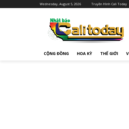
Wednesday, August 5, 2026
Truyền Hình Cali Today
CỘNG ĐỒNG
HOA KỲ
THẾ GIỚI
V