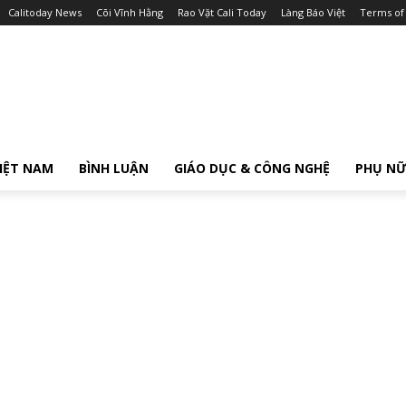
Calitoday News
Cõi Vĩnh Hằng
Rao Vặt Cali Today
Làng Báo Việt
Terms of
IỆT NAM
BÌNH LUẬN
GIÁO DỤC & CÔNG NGHỆ
PHỤ N