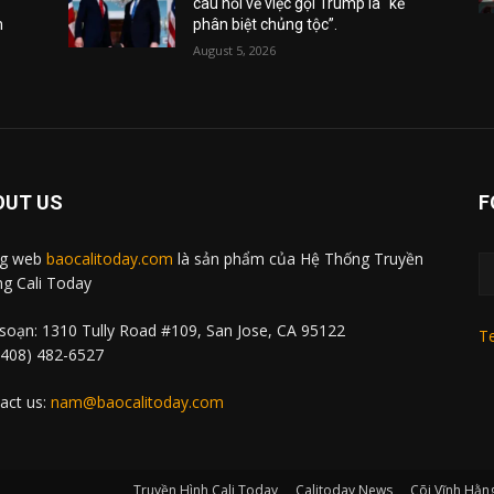
câu hỏi về việc gọi Trump là “kẻ
m
phân biệt chủng tộc”.
August 5, 2026
OUT US
F
ng web
baocalitoday.com
là sản phẩm của Hệ Thống Truyền
g Cali Today
soạn: 1310 Tully Road #109, San Jose, CA 95122
Te
 (408) 482-6527
act us:
nam@baocalitoday.com
Truyền Hình Cali Today
Calitoday News
Cõi Vĩnh Hằn