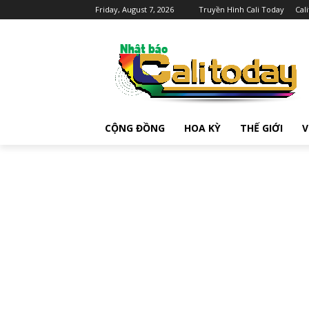
Friday, August 7, 2026
Truyền Hình Cali Today
Cal
CỘNG ĐỒNG
HOA KỲ
THẾ GIỚI
V