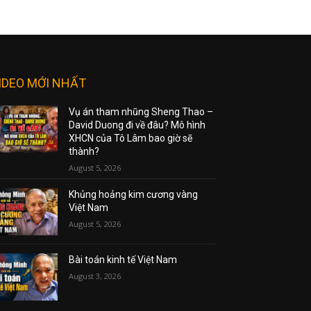
IDEO MỚI NHẤT
Vụ án tham nhũng Sheng Thao –
David Duong đi về đâu? Mô hình
XHCN của Tô Lâm bao giờ sẽ
thành?
August 5, 2026
Khủng hoảng kim cương vàng
Việt Nam
August 5, 2026
Bài toán kinh tế Việt Nam
August 3, 2026