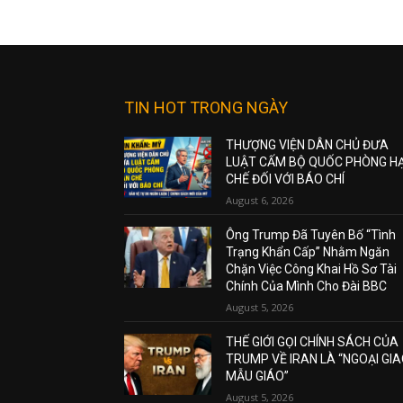
TIN HOT TRONG NGÀY
THƯỢNG VIỆN DÂN CHỦ ĐƯA
LUẬT CẤM BỘ QUỐC PHÒNG H
CHẾ ĐỐI VỚI BÁO CHÍ
August 6, 2026
Ông Trump Đã Tuyên Bố “Tình
Trạng Khẩn Cấp” Nhằm Ngăn
Chặn Việc Công Khai Hồ Sơ Tài
Chính Của Mình Cho Đài BBC
August 5, 2026
THẾ GIỚI GỌI CHÍNH SÁCH CỦA
TRUMP VỀ IRAN LÀ “NGOẠI GI
MẪU GIÁO”
August 5, 2026