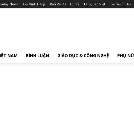
itoday News
Cõi Vĩnh Hằng
Rao Vặt Cali Today
Làng Báo Việt
Terms of Use
IỆT NAM
BÌNH LUẬN
GIÁO DỤC & CÔNG NGHỆ
PHỤ N