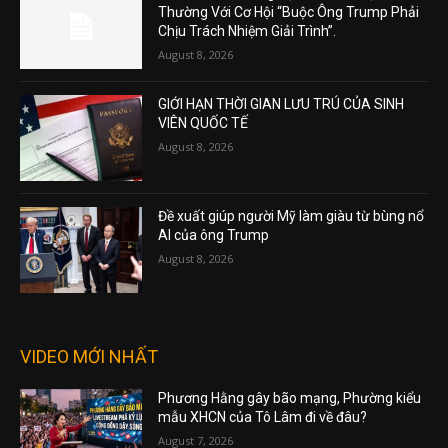
Thường Với Cơ Hội “Buộc Ông Trump Phải
Chịu Trách Nhiệm Giải Trình”.
August 8, 2026
GIỚI HẠN THỜI GIAN LƯU TRÚ CỦA SINH
VIÊN QUỐC TẾ
August 8, 2026
Đề xuất giúp người Mỹ làm giàu từ bùng nổ
AI của ông Trump
August 8, 2026
VIDEO MỚI NHẤT
Phương Hằng gây bão mạng, Phường kiểu
mẫu XHCN của Tô Lâm đi về đâu?
August 7, 2026