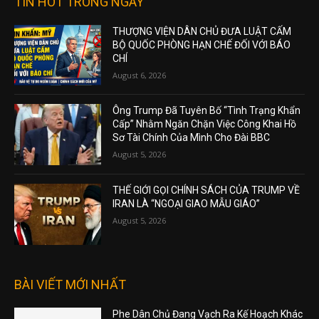
TIN HOT TRONG NGÀY
THƯỢNG VIỆN DÂN CHỦ ĐƯA LUẬT CẤM
BỘ QUỐC PHÒNG HẠN CHẾ ĐỐI VỚI BÁO
CHÍ
August 6, 2026
Ông Trump Đã Tuyên Bố “Tình Trạng Khẩn
Cấp” Nhằm Ngăn Chặn Việc Công Khai Hồ
Sơ Tài Chính Của Mình Cho Đài BBC
August 5, 2026
THẾ GIỚI GỌI CHÍNH SÁCH CỦA TRUMP VỀ
IRAN LÀ “NGOẠI GIAO MẪU GIÁO”
August 5, 2026
BÀI VIẾT MỚI NHẤT
Phe Dân Chủ Đang Vạch Ra Kế Hoạch Khác