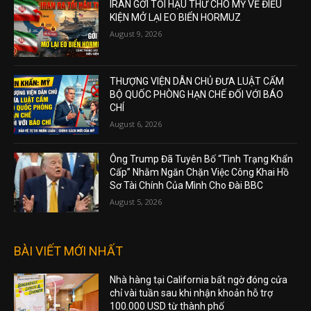
IRAN GỞI TỐI HẬU THƯ CHO MỸ VỀ ĐIỀU
KIỆN MỞ LẠI EO BIỂN HORMUZ
August 9, 2026
THƯỢNG VIỆN DÂN CHỦ ĐƯA LUẬT CẤM
BỘ QUỐC PHÒNG HẠN CHẾ ĐỐI VỚI BÁO
CHÍ
August 6, 2026
Ông Trump Đã Tuyên Bố “Tình Trạng Khẩn
Cấp” Nhằm Ngăn Chặn Việc Công Khai Hồ
Sơ Tài Chính Của Mình Cho Đài BBC
August 5, 2026
BÀI VIẾT MỚI NHẤT
Nhà hàng tại California bất ngờ đóng cửa
chỉ vài tuần sau khi nhận khoản hỗ trợ
100.000 USD từ thành phố