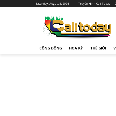
Saturday, August 8, 2026
Truyền Hình Cali Today
C
CỘNG ĐỒNG
HOA KỲ
THẾ GIỚI
V