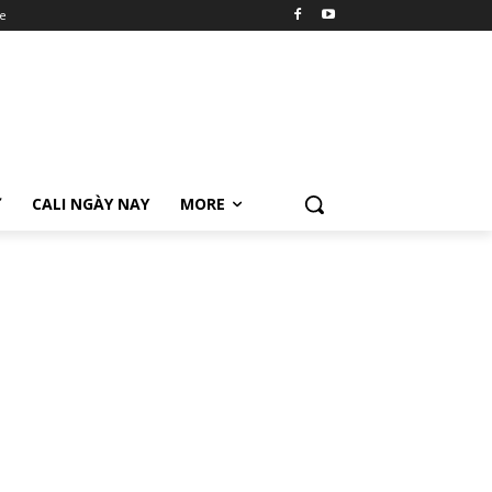
e
Ữ
CALI NGÀY NAY
MORE