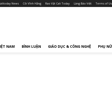
alitoday News
Cõi Vĩnh Hằng
Rao Vặt Cali Today
Làng Báo Việt
Terms of Us
IỆT NAM
BÌNH LUẬN
GIÁO DỤC & CÔNG NGHỆ
PHỤ N