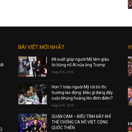
BÀI VIẾT MỚI NHẤT
V
Đề xuất giúp người Mỹ làm giàu
ẠN
từ bùng nổ AI của ông Trump
August 8, 2026
Hơn 1 triệu người Mỹ rời bỏ thị
trường lao động: Điều gì đang đẩy
cuộc khủng hoảng lên đỉnh điểm?
August 8, 2026
QUẬN CAM – BIỂU TÌNH ĐẦY KHÍ
THẾ CHỐNG CA NÔ VIỆT CỘNG
QUỐC THIÊN
AO