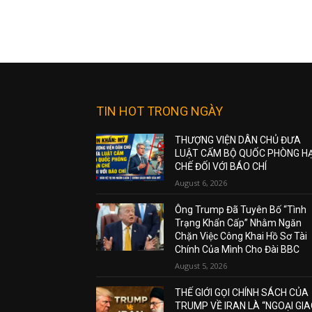
TIN HOT TRONG NGÀY
THƯỢNG VIỆN DÂN CHỦ ĐƯA
LUẬT CẤM BỘ QUỐC PHÒNG H
CHẾ ĐỐI VỚI BÁO CHÍ
August 6, 2026
Ông Trump Đã Tuyên Bố “Tình
Trạng Khẩn Cấp” Nhằm Ngăn
Chặn Việc Công Khai Hồ Sơ Tài
Chính Của Mình Cho Đài BBC
August 5, 2026
THẾ GIỚI GỌI CHÍNH SÁCH CỦA
TRUMP VỀ IRAN LÀ “NGOẠI GI