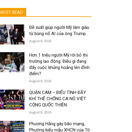
MOST READ
Đề xuất giúp người Mỹ làm giàu
từ bùng nổ AI của ông Trump
August 8, 2026
Hơn 1 triệu người Mỹ rời bỏ thị
trường lao động: Điều gì đang
đẩy cuộc khủng hoảng lên đỉnh
điểm?
August 8, 2026
QUẬN CAM – BIỂU TÌNH ĐẦY
KHÍ THẾ CHỐNG CA NÔ VIỆT
CỘNG QUỐC THIÊN
August 8, 2026
Phương Hằng gây bão mạng,
Phường kiểu mẫu XHCN của Tô