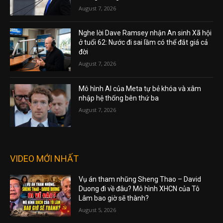
August 7, 2026
Nghe lời Dave Ramsey nhận An sinh Xã hội
ở tuổi 62: Nước đi sai lầm có thể đắt giá cả
đời
August 7, 2026
Mô hình AI của Meta tự bẻ khóa và xâm
nhập hệ thống bên thứ ba
August 7, 2026
VIDEO MỚI NHẤT
Vụ án tham nhũng Sheng Thao – David
Duong đi về đâu? Mô hình XHCN của Tô
Lâm bao giờ sẽ thành?
August 5, 2026