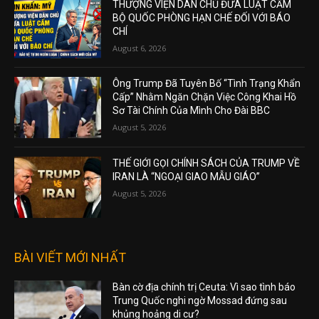
THƯỢNG VIỆN DÂN CHỦ ĐƯA LUẬT CẤM
BỘ QUỐC PHÒNG HẠN CHẾ ĐỐI VỚI BÁO
CHÍ
August 6, 2026
Ông Trump Đã Tuyên Bố “Tình Trạng Khẩn
Cấp” Nhằm Ngăn Chặn Việc Công Khai Hồ
Sơ Tài Chính Của Mình Cho Đài BBC
August 5, 2026
THẾ GIỚI GỌI CHÍNH SÁCH CỦA TRUMP VỀ
IRAN LÀ “NGOẠI GIAO MẪU GIÁO”
August 5, 2026
BÀI VIẾT MỚI NHẤT
Bàn cờ địa chính trị Ceuta: Vì sao tình báo
Trung Quốc nghi ngờ Mossad đứng sau
khủng hoảng di cư?