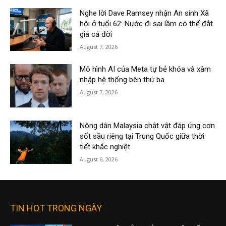
Nghe lời Dave Ramsey nhận An sinh Xã
hội ở tuổi 62: Nước đi sai lầm có thể đắt
giá cả đời
August 7, 2026
Mô hình AI của Meta tự bẻ khóa và xâm
nhập hệ thống bên thứ ba
August 7, 2026
Nông dân Malaysia chật vật đáp ứng cơn
sốt sầu riêng tại Trung Quốc giữa thời
tiết khắc nghiệt
August 6, 2026
TIN HOT TRONG NGÀY