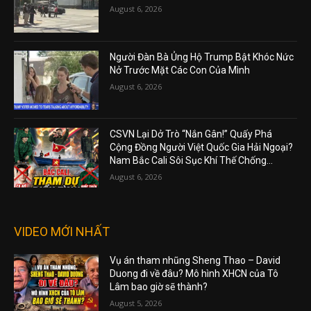
August 6, 2026
Người Đàn Bà Ủng Hộ Trump Bật Khóc Nức
Nở Trước Mặt Các Con Của Mình
August 6, 2026
CSVN Lại Dở Trò “Nắn Gân!” Quấy Phá
Cộng Đồng Người Việt Quốc Gia Hải Ngoại?
Nam Bắc Cali Sôi Sục Khí Thế Chống...
August 6, 2026
VIDEO MỚI NHẤT
Vụ án tham nhũng Sheng Thao – David
Duong đi về đâu? Mô hình XHCN của Tô
Lâm bao giờ sẽ thành?
August 5, 2026