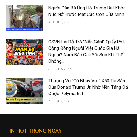
Người Đàn Bà Ủng Hộ Trump Bật Khóc
Nức Nở Trước Mặt Các Con Của Mình
August 6, 2026
CSVN Lại Dở Trò “Nắn Gân!” Quấy Phá
Cộng Đồng Người Việt Quốc Gia Hải
Ngoại? Nam Bắc Cali Sôi Sục Khí Thế
Chống...
August 6, 2026
Thương Vụ “Cú Nhảy Vọt” X50 Tài Sản
Của Donald Trump Jr. Nhờ Nền Tảng Cá
Cược Polymarket
August 6, 2026
TIN HOT TRONG NGÀY