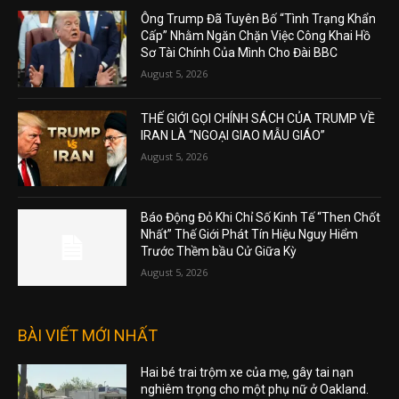
Ông Trump Đã Tuyên Bố “Tình Trạng Khẩn
Cấp” Nhằm Ngăn Chặn Việc Công Khai Hồ
Sơ Tài Chính Của Mình Cho Đài BBC
August 5, 2026
THẾ GIỚI GỌI CHÍNH SÁCH CỦA TRUMP VỀ
IRAN LÀ “NGOẠI GIAO MẪU GIÁO”
August 5, 2026
Báo Động Đỏ Khi Chỉ Số Kinh Tế “Then Chốt
Nhất” Thế Giới Phát Tín Hiệu Nguy Hiểm
Trước Thềm bầu Cử Giữa Kỳ
August 5, 2026
BÀI VIẾT MỚI NHẤT
Hai bé trai trộm xe của mẹ, gây tai nạn
nghiêm trọng cho một phụ nữ ở Oakland.