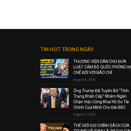
TIN HOT TRONG NGÀY
THƯỢNG VIỆN DÂN CHỦ ĐƯA
LUẬT CẤM BỘ QUỐC PHÒNG H
CHẾ ĐỐI VỚI BÁO CHÍ
August 6, 2026
Ông Trump Đã Tuyên Bố “Tình
Trạng Khẩn Cấp” Nhằm Ngăn
Chặn Việc Công Khai Hồ Sơ Tài
Chính Của Mình Cho Đài BBC
August 5, 2026
THẾ GIỚI GỌI CHÍNH SÁCH CỦA