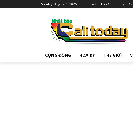
Sunday, August 9, 2026
Truyền Hình Cali Today
Ca
CỘNG ĐỒNG
HOA KỲ
THẾ GIỚI
V