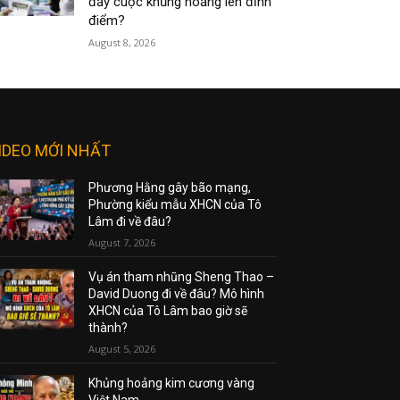
đẩy cuộc khủng hoảng lên đỉnh
điểm?
August 8, 2026
IDEO MỚI NHẤT
Phương Hằng gây bão mạng,
Phường kiểu mẫu XHCN của Tô
Lâm đi về đâu?
August 7, 2026
Vụ án tham nhũng Sheng Thao –
David Duong đi về đâu? Mô hình
XHCN của Tô Lâm bao giờ sẽ
thành?
August 5, 2026
Khủng hoảng kim cương vàng