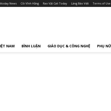
litoday News
Cõi Vĩnh Hằng
Rao Vặt Cali Today
Làng Báo Việt
Terms of Use
IỆT NAM
BÌNH LUẬN
GIÁO DỤC & CÔNG NGHỆ
PHỤ N