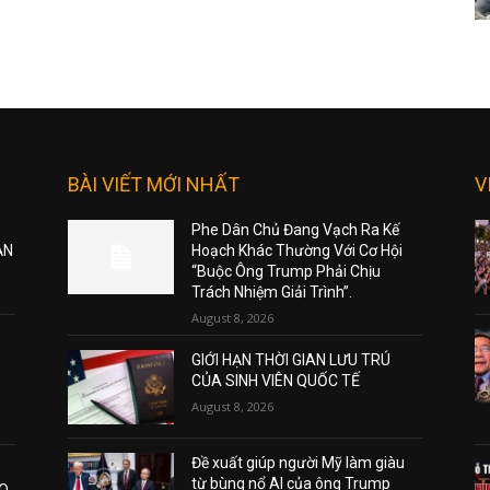
BÀI VIẾT MỚI NHẤT
V
Phe Dân Chủ Đang Vạch Ra Kế
ẠN
Hoạch Khác Thường Với Cơ Hội
“Buộc Ông Trump Phải Chịu
Trách Nhiệm Giải Trình”.
August 8, 2026
GIỚI HẠN THỜI GIAN LƯU TRÚ
CỦA SINH VIÊN QUỐC TẾ
August 8, 2026
Đề xuất giúp người Mỹ làm giàu
từ bùng nổ AI của ông Trump