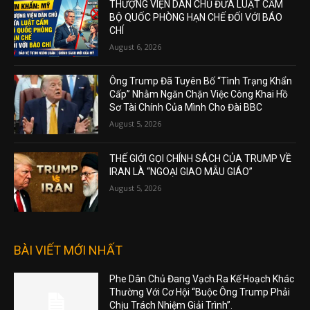
THƯỢNG VIỆN DÂN CHỦ ĐƯA LUẬT CẤM
BỘ QUỐC PHÒNG HẠN CHẾ ĐỐI VỚI BÁO
CHÍ
August 6, 2026
Ông Trump Đã Tuyên Bố “Tình Trạng Khẩn
Cấp” Nhằm Ngăn Chặn Việc Công Khai Hồ
Sơ Tài Chính Của Mình Cho Đài BBC
August 5, 2026
THẾ GIỚI GỌI CHÍNH SÁCH CỦA TRUMP VỀ
IRAN LÀ “NGOẠI GIAO MẪU GIÁO”
August 5, 2026
BÀI VIẾT MỚI NHẤT
Phe Dân Chủ Đang Vạch Ra Kế Hoạch Khác
Thường Với Cơ Hội “Buộc Ông Trump Phải
Chịu Trách Nhiệm Giải Trình”.