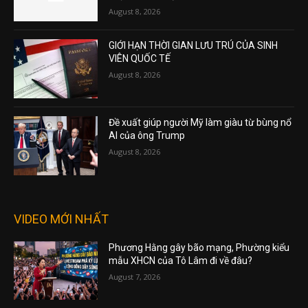
August 8, 2026
GIỚI HẠN THỜI GIAN LƯU TRÚ CỦA SINH
VIÊN QUỐC TẾ
August 8, 2026
Đề xuất giúp người Mỹ làm giàu từ bùng nổ
AI của ông Trump
August 8, 2026
VIDEO MỚI NHẤT
Phương Hằng gây bão mạng, Phường kiểu
mẫu XHCN của Tô Lâm đi về đâu?
August 7, 2026