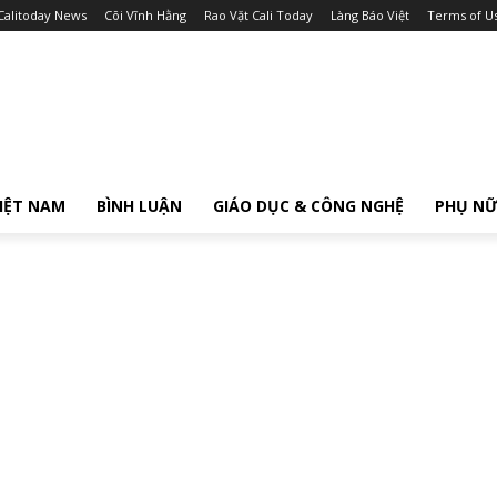
Calitoday News
Cõi Vĩnh Hằng
Rao Vặt Cali Today
Làng Báo Việt
Terms of U
IỆT NAM
BÌNH LUẬN
GIÁO DỤC & CÔNG NGHỆ
PHỤ N