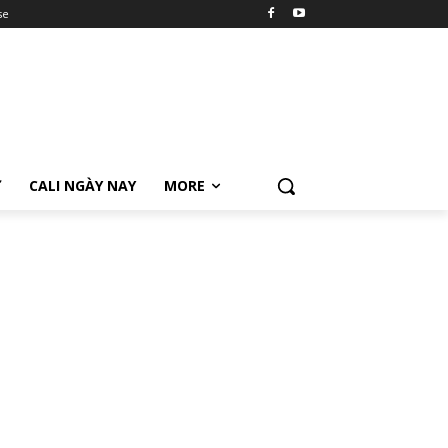
se
Ữ
CALI NGÀY NAY
MORE