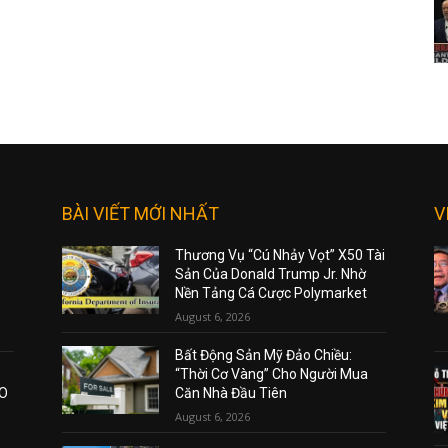
BÀI VIẾT MỚI NHẤT
V
Thương Vụ “Cú Nhảy Vọt” X50 Tài
Sản Của Donald Trump Jr. Nhờ
Nền Tảng Cá Cược Polymarket
August 6, 2026
Bất Động Sản Mỹ Đảo Chiều:
“Thời Cơ Vàng” Cho Người Mua
AO
Căn Nhà Đầu Tiên
August 6, 2026