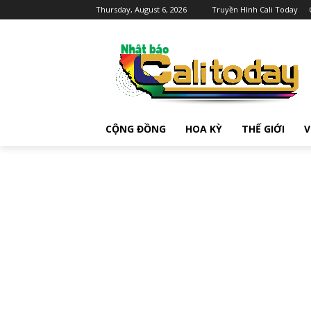
Thursday, August 6, 2026
Truyền Hình Cali Today
CỘNG ĐỒNG
HOA KỲ
THẾ GIỚI
V