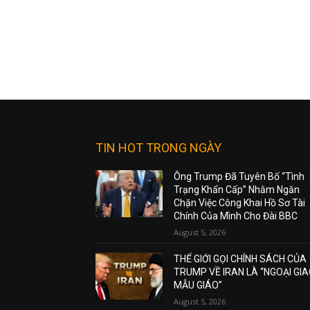
TIN HOT TRONG NGÀY
Ông Trump Đã Tuyên Bố “Tình
Trạng Khẩn Cấp” Nhằm Ngăn
Chặn Việc Công Khai Hồ Sơ Tài
Chính Của Mình Cho Đài BBC
August 5, 2026
THẾ GIỚI GỌI CHÍNH SÁCH CỦA
TRUMP VỀ IRAN LÀ “NGOẠI GI
MẪU GIÁO”
August 5, 2026