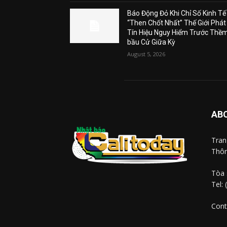
Báo Động Đỏ Khi Chỉ Số Kinh Tế
“Then Chốt Nhất” Thế Giới Phát
Tín Hiệu Nguy Hiểm Trước Thề
bầu Cử Giữa Kỳ
August 5, 2026
AB
Tra
Thôn
Tòa 
Tel:
Cont