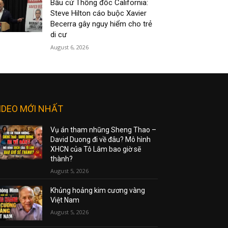
Bầu cử Thống đốc California:
Steve Hilton cáo buộc Xavier
Becerra gây nguy hiểm cho trẻ
di cư
August 6, 2026
IDEO MỚI NHẤT
Vụ án tham nhũng Sheng Thao –
David Duong đi về đâu? Mô hình
XHCN của Tô Lâm bao giờ sẽ
thành?
August 5, 2026
Khủng hoảng kim cương vàng
Việt Nam
August 5, 2026