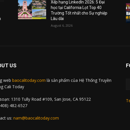
Xếp hạng LinkedIn 2026: 5 Đại
học tại California Lọt Top 40
Trường Tốt nhất cho Sự nghiệp
m
Lâu dài
August 6, 2026
OUT US
F
ng web
baocalitoday.com
là sản phẩm của Hệ Thống Truyền
g Cali Today
soạn: 1310 Tully Road #109, San Jose, CA 95122
Te
 (408) 482-6527
act us:
nam@baocalitoday.com