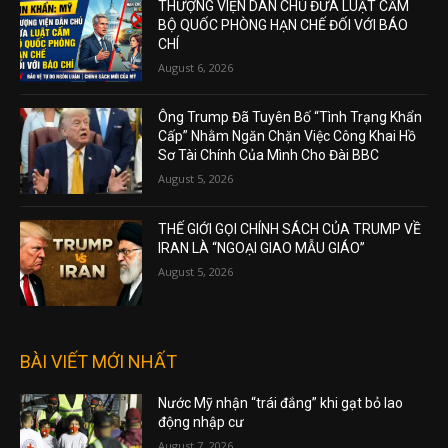
THƯỢNG VIỆN DÂN CHỦ ĐƯA LUẬT CẤM
BỘ QUỐC PHÒNG HẠN CHẾ ĐỐI VỚI BÁO
CHÍ
August 6, 2026
Ông Trump Đã Tuyên Bố “Tình Trạng Khẩn
Cấp” Nhằm Ngăn Chặn Việc Công Khai Hồ
Sơ Tài Chính Của Mình Cho Đài BBC
August 5, 2026
THẾ GIỚI GỌI CHÍNH SÁCH CỦA TRUMP VỀ
IRAN LÀ “NGOẠI GIAO MẪU GIÁO”
August 5, 2026
BÀI VIẾT MỚI NHẤT
Nước Mỹ nhận “trái đắng” khi gạt bỏ lao
động nhập cư
August 7, 2026