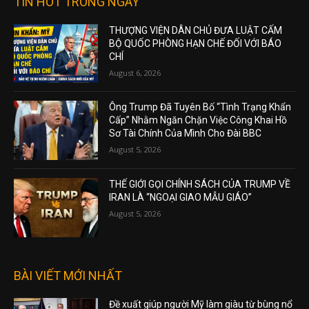
TIN HOT TRONG NGÀY
THƯỢNG VIỆN DÂN CHỦ ĐƯA LUẬT CẤM
BỘ QUỐC PHÒNG HẠN CHẾ ĐỐI VỚI BÁO
CHÍ
August 6, 2026
Ông Trump Đã Tuyên Bố “Tình Trạng Khẩn
Cấp” Nhằm Ngăn Chặn Việc Công Khai Hồ
Sơ Tài Chính Của Mình Cho Đài BBC
August 5, 2026
THẾ GIỚI GỌI CHÍNH SÁCH CỦA TRUMP VỀ
IRAN LÀ “NGOẠI GIAO MẪU GIÁO”
August 5, 2026
BÀI VIẾT MỚI NHẤT
Đề xuất giúp người Mỹ làm giàu từ bùng nổ