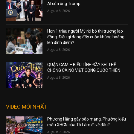
AI của ông Trump
August 8, 2026
Hơn 1 triệu người Mỹ rời bỏ thị trường lao
động: Điều gì đang đẩy cuộc khủng hoảng
lên đỉnh điểm?
August 8, 2026
QUẬN CAM – BIỂU TÌNH ĐẦY KHÍ THẾ
CHỐNG CA NÔ VIỆT CỘNG QUỐC THIÊN
August 8, 2026
VIDEO MỚI NHẤT
Phương Hằng gây bão mạng, Phường kiểu
mẫu XHCN của Tô Lâm đi về đâu?
August 7, 2026