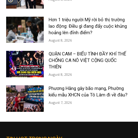
Hơn 1 triệu người Mỹ rời bỏ thị trường
lao động: Điều gì đang đẩy cuộc khủng
hoảng lên đỉnh điểm?
August 8, 2026
QUẬN CAM – BIỂU TÌNH ĐẦY KHÍ THẾ
CHỐNG CA NÔ VIỆT CỘNG QUỐC
THIÊN
August 8, 2026
Phương Hằng gây bão mạng, Phường
kiểu mẫu XHCN của Tô Lâm đi về đâu?
August 7, 2026