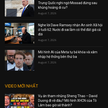
Trung Quốc nghi ngờ Mossad đứng sau
khủng hoảng di cư?
August 7, 2026
Nghe lời Dave Ramsey nhận An sinh Xã hội
ở tuổi 62: Nước đi sai lầm có thể đắt giá cả
đời
August 7, 2026
Mô hình AI của Meta tự bẻ khóa và xâm
nhập hệ thống bên thứ ba
August 7, 2026
VIDEO MỚI NHẤT
Vụ án tham nhũng Sheng Thao – David
Duong đi về đâu? Mô hình XHCN của Tô
Lâm bao giờ sẽ thành?