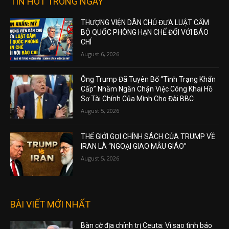
TIN HOT TRONG NGÀY
THƯỢNG VIỆN DÂN CHỦ ĐƯA LUẬT CẤM
BỘ QUỐC PHÒNG HẠN CHẾ ĐỐI VỚI BÁO
CHÍ
August 6, 2026
Ông Trump Đã Tuyên Bố “Tình Trạng Khẩn
Cấp” Nhằm Ngăn Chặn Việc Công Khai Hồ
Sơ Tài Chính Của Mình Cho Đài BBC
August 5, 2026
THẾ GIỚI GỌI CHÍNH SÁCH CỦA TRUMP VỀ
IRAN LÀ “NGOẠI GIAO MẪU GIÁO”
August 5, 2026
BÀI VIẾT MỚI NHẤT
Bàn cờ địa chính trị Ceuta: Vì sao tình báo