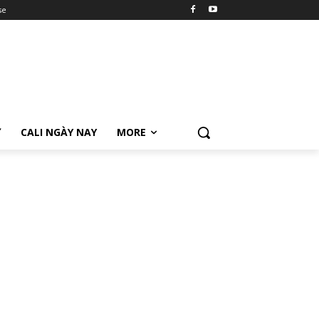
se
Ữ
CALI NGÀY NAY
MORE