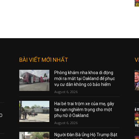
BÀI VIẾT MỚI NHẤT
V
Phòng khám nha khoa di động
mới ra mắt tại Oakland để phục
vụ cư dân không có bảo hiểm
August 6, 2026
Hai bé trai trộm xe của mẹ, gây
tai nạn nghiêm trọng cho một
AO
phụ nữ ở Oakland.
August 6, 2026
Người Đàn Bà Ủng Hộ Trump Bật