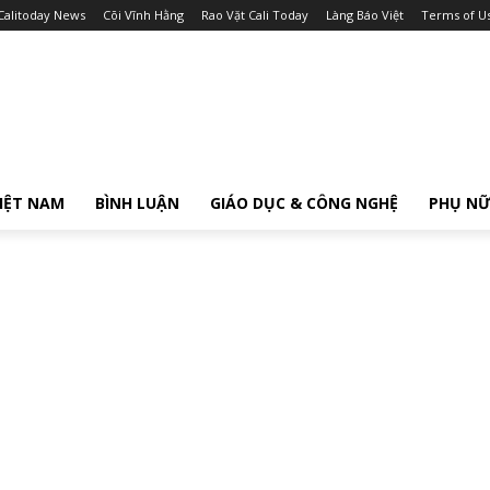
Calitoday News
Cõi Vĩnh Hằng
Rao Vặt Cali Today
Làng Báo Việt
Terms of U
IỆT NAM
BÌNH LUẬN
GIÁO DỤC & CÔNG NGHỆ
PHỤ N