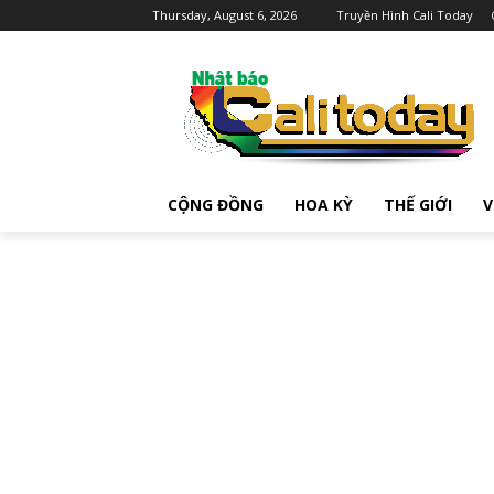
Thursday, August 6, 2026
Truyền Hình Cali Today
CỘNG ĐỒNG
HOA KỲ
THẾ GIỚI
V