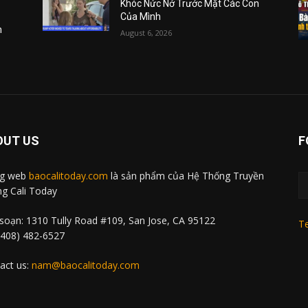
Khóc Nức Nở Trước Mặt Các Con
Của Mình
m
August 6, 2026
OUT US
F
ng web
baocalitoday.com
là sản phẩm của Hệ Thống Truyền
g Cali Today
soạn: 1310 Tully Road #109, San Jose, CA 95122
Te
 (408) 482-6527
act us:
nam@baocalitoday.com