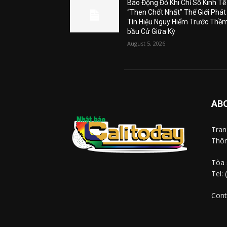
Báo Động Đỏ Khi Chỉ Số Kinh Tế
“Then Chốt Nhất” Thế Giới Phát
Tín Hiệu Nguy Hiểm Trước Thề
bầu Cử Giữa Kỳ
August 5, 2026
AB
Tra
Thôn
Tòa 
Tel:
Cont