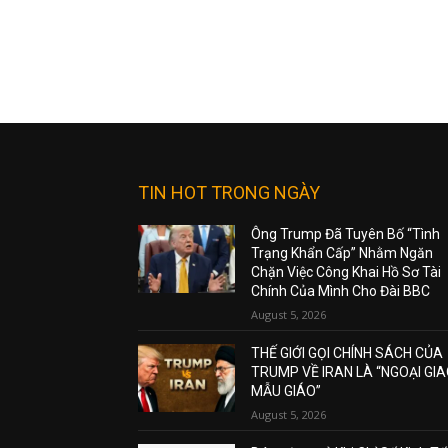
TIN HOT TRONG NGÀY
Ông Trump Đã Tuyên Bố “Tình
Trạng Khẩn Cấp” Nhằm Ngăn
Chặn Việc Công Khai Hồ Sơ Tài
Chính Của Mình Cho Đài BBC
August 5, 2026
THẾ GIỚI GỌI CHÍNH SÁCH CỦA
TRUMP VỀ IRAN LÀ “NGOẠI GI
MẪU GIÁO”
August 5, 2026