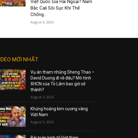
Việt Quốc Gia Hải Ngoại? Nam
Bắc Cali Sôi Sục Khí Thế
Chống...
August 6, 2026
IDEO MỚI NHẤT
Vụ án tham nhũng Sheng Thao –
David Duong đi về đâu? Mô hình
XHCN của Tô Lâm bao giờ sẽ
thành?
August 5, 2026
Khủng hoảng kim cương vàng
Việt Nam
August 5, 2026
Bài toán kinh tế Việt Nam