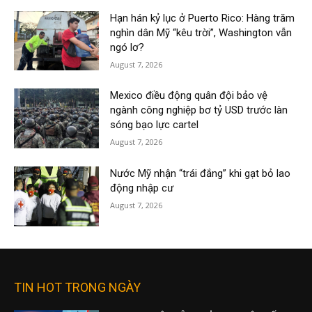
Hạn hán kỷ lục ở Puerto Rico: Hàng trăm
nghìn dân Mỹ “kêu trời”, Washington vẫn
ngó lơ?
August 7, 2026
Mexico điều động quân đội bảo vệ
ngành công nghiệp bơ tỷ USD trước làn
sóng bạo lực cartel
August 7, 2026
Nước Mỹ nhận “trái đắng” khi gạt bỏ lao
động nhập cư
August 7, 2026
TIN HOT TRONG NGÀY