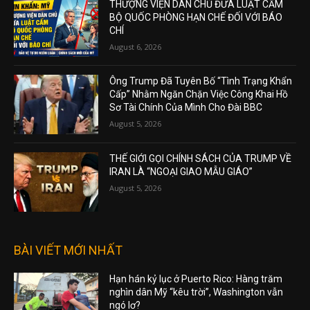
THƯỢNG VIỆN DÂN CHỦ ĐƯA LUẬT CẤM
BỘ QUỐC PHÒNG HẠN CHẾ ĐỐI VỚI BÁO
CHÍ
August 6, 2026
Ông Trump Đã Tuyên Bố “Tình Trạng Khẩn
Cấp” Nhằm Ngăn Chặn Việc Công Khai Hồ
Sơ Tài Chính Của Mình Cho Đài BBC
August 5, 2026
THẾ GIỚI GỌI CHÍNH SÁCH CỦA TRUMP VỀ
IRAN LÀ “NGOẠI GIAO MẪU GIÁO”
August 5, 2026
BÀI VIẾT MỚI NHẤT
Hạn hán kỷ lục ở Puerto Rico: Hàng trăm
nghìn dân Mỹ “kêu trời”, Washington vẫn
ngó lơ?