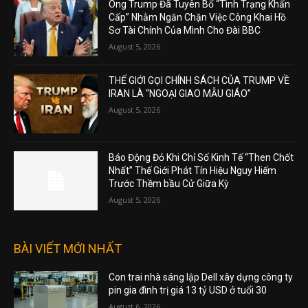
Ông Trump Đã Tuyên Bố “Tình Trạng Khẩn
Cấp” Nhằm Ngăn Chặn Việc Công Khai Hồ
Sơ Tài Chính Của Mình Cho Đài BBC
August 5, 2026
THẾ GIỚI GỌI CHÍNH SÁCH CỦA TRUMP VỀ
IRAN LÀ “NGOẠI GIAO MẪU GIÁO”
August 5, 2026
Báo Động Đỏ Khi Chỉ Số Kinh Tế “Then Chốt
Nhất” Thế Giới Phát Tín Hiệu Nguy Hiểm
Trước Thềm bầu Cử Giữa Kỳ
August 5, 2026
BÀI VIẾT MỚI NHẤT
Con trai nhà sáng lập Dell xây dựng công ty
pin gia đình trị giá 13 tỷ USD ở tuổi 30
August 6, 2026