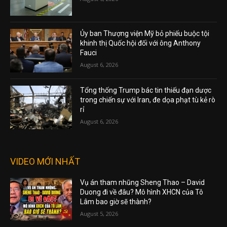
Ủy ban Thượng viện Mỹ bỏ phiếu buộc tội
khinh thị Quốc hội đối với ông Anthony
Fauci
August 6, 2026
Tổng thống Trump bác tin thiếu đạn dược
trong chiến sự với Iran, đe dọa phạt tù kẻ rò
rỉ
August 6, 2026
VIDEO MỚI NHẤT
Vụ án tham nhũng Sheng Thao – David
Duong đi về đâu? Mô hình XHCN của Tô
Lâm bao giờ sẽ thành?
August 5, 2026