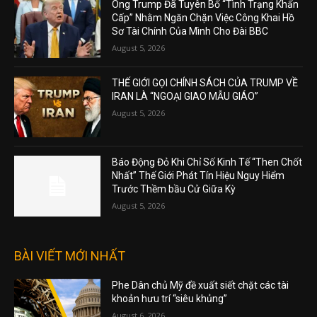
Ông Trump Đã Tuyên Bố “Tình Trạng Khẩn
Cấp” Nhằm Ngăn Chặn Việc Công Khai Hồ
Sơ Tài Chính Của Mình Cho Đài BBC
August 5, 2026
THẾ GIỚI GỌI CHÍNH SÁCH CỦA TRUMP VỀ
IRAN LÀ “NGOẠI GIAO MẪU GIÁO”
August 5, 2026
Báo Động Đỏ Khi Chỉ Số Kinh Tế “Then Chốt
Nhất” Thế Giới Phát Tín Hiệu Nguy Hiểm
Trước Thềm bầu Cử Giữa Kỳ
August 5, 2026
BÀI VIẾT MỚI NHẤT
Phe Dân chủ Mỹ đề xuất siết chặt các tài
khoản hưu trí “siêu khủng”
August 6, 2026