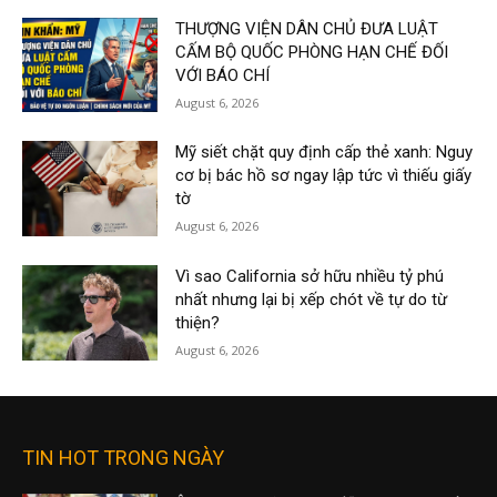
THƯỢNG VIỆN DÂN CHỦ ĐƯA LUẬT
CẤM BỘ QUỐC PHÒNG HẠN CHẾ ĐỐI
VỚI BÁO CHÍ
August 6, 2026
Mỹ siết chặt quy định cấp thẻ xanh: Nguy
cơ bị bác hồ sơ ngay lập tức vì thiếu giấy
tờ
August 6, 2026
Vì sao California sở hữu nhiều tỷ phú
nhất nhưng lại bị xếp chót về tự do từ
thiện?
August 6, 2026
TIN HOT TRONG NGÀY