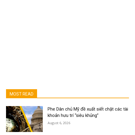
MOST READ
Phe Dân chủ Mỹ đề xuất siết chặt các tài
khoản hưu trí “siêu khủng”
August 6, 2026