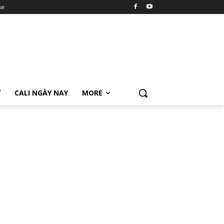
se
Ữ
CALI NGÀY NAY
MORE