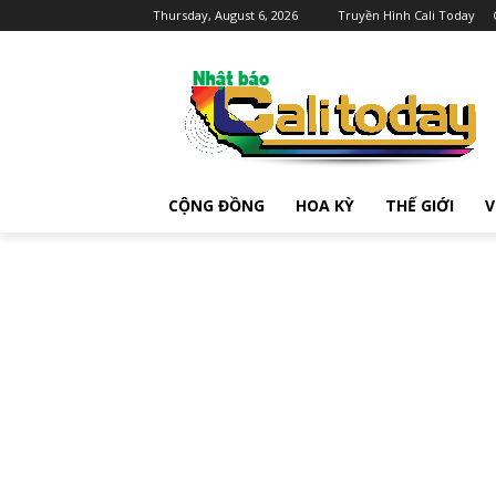
Thursday, August 6, 2026
Truyền Hình Cali Today
CỘNG ĐỒNG
HOA KỲ
THẾ GIỚI
V