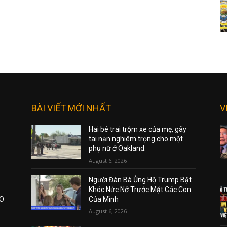
BÀI VIẾT MỚI NHẤT
V
Hai bé trai trộm xe của mẹ, gây
tai nạn nghiêm trọng cho một
phụ nữ ở Oakland.
August 6, 2026
Người Đàn Bà Ủng Hộ Trump Bật
Khóc Nức Nở Trước Mặt Các Con
AO
Của Mình
August 6, 2026