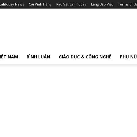
Calitoday News
Cõi Vĩnh Hằng
Rao Vặt Cali Today
Làng Báo Việt
Terms of U
IỆT NAM
BÌNH LUẬN
GIÁO DỤC & CÔNG NGHỆ
PHỤ N