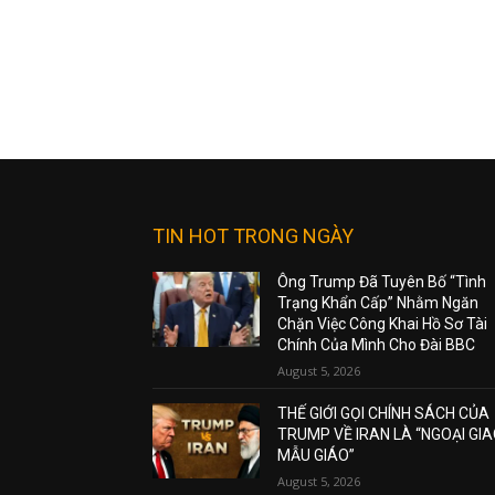
TIN HOT TRONG NGÀY
Ông Trump Đã Tuyên Bố “Tình
Trạng Khẩn Cấp” Nhằm Ngăn
Chặn Việc Công Khai Hồ Sơ Tài
Chính Của Mình Cho Đài BBC
August 5, 2026
THẾ GIỚI GỌI CHÍNH SÁCH CỦA
TRUMP VỀ IRAN LÀ “NGOẠI GI
MẪU GIÁO”
August 5, 2026