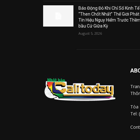
Báo Động Đỏ Khi Chỉ Số Kinh Tế
“Then Chốt Nhất” Thế Giới Phát
Tín Hiệu Nguy Hiểm Trước Thề
bầu Cử Giữa Kỳ
August 5, 2026
AB
Tra
Thôn
Tòa 
Tel:
Cont