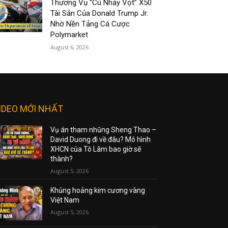
Thương Vụ “Cú Nhảy Vọt” X50
Tài Sản Của Donald Trump Jr.
Nhờ Nền Tảng Cá Cược
Polymarket
August 6, 2026
IDEO MỚI NHẤT
Vụ án tham nhũng Sheng Thao –
David Duong đi về đâu? Mô hình
XHCN của Tô Lâm bao giờ sẽ
thành?
August 5, 2026
Khủng hoảng kim cương vàng
Việt Nam
August 5, 2026