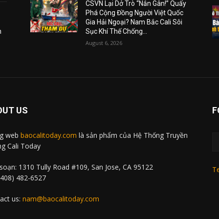
CSVN Lại Dở Trò “Nắn Gân!” Quấy
Phá Cộng Đồng Người Việt Quốc
Gia Hải Ngoại? Nam Bắc Cali Sôi
m
Sục Khí Thế Chống...
August 6, 2026
OUT US
F
ng web
baocalitoday.com
là sản phẩm của Hệ Thống Truyền
g Cali Today
soạn: 1310 Tully Road #109, San Jose, CA 95122
Te
 (408) 482-6527
act us:
nam@baocalitoday.com