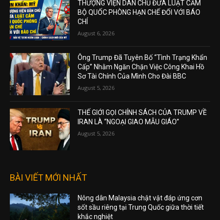
THƯỢNG VIỆN DÂN CHỦ ĐƯA LUẬT CẤM
BỘ QUỐC PHÒNG HẠN CHẾ ĐỐI VỚI BÁO
CHÍ
August 6, 2026
Ông Trump Đã Tuyên Bố “Tình Trạng Khẩn
Cấp” Nhằm Ngăn Chặn Việc Công Khai Hồ
Sơ Tài Chính Của Mình Cho Đài BBC
August 5, 2026
THẾ GIỚI GỌI CHÍNH SÁCH CỦA TRUMP VỀ
IRAN LÀ “NGOẠI GIAO MẪU GIÁO”
August 5, 2026
BÀI VIẾT MỚI NHẤT
Nông dân Malaysia chật vật đáp ứng cơn
sốt sầu riêng tại Trung Quốc giữa thời tiết
khắc nghiệt