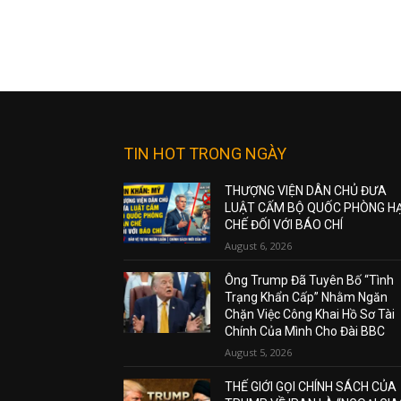
TIN HOT TRONG NGÀY
THƯỢNG VIỆN DÂN CHỦ ĐƯA
LUẬT CẤM BỘ QUỐC PHÒNG H
CHẾ ĐỐI VỚI BÁO CHÍ
August 6, 2026
Ông Trump Đã Tuyên Bố “Tình
Trạng Khẩn Cấp” Nhằm Ngăn
Chặn Việc Công Khai Hồ Sơ Tài
Chính Của Mình Cho Đài BBC
August 5, 2026
THẾ GIỚI GỌI CHÍNH SÁCH CỦA