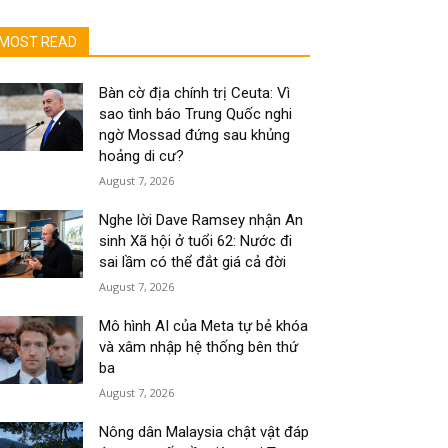
MOST READ
Bàn cờ địa chính trị Ceuta: Vì
sao tình báo Trung Quốc nghi
ngờ Mossad đứng sau khủng
hoảng di cư?
August 7, 2026
Nghe lời Dave Ramsey nhận An
sinh Xã hội ở tuổi 62: Nước đi
sai lầm có thể đắt giá cả đời
August 7, 2026
Mô hình AI của Meta tự bẻ khóa
và xâm nhập hệ thống bên thứ
ba
August 7, 2026
Nông dân Malaysia chật vật đáp