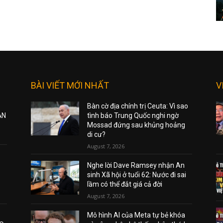
BÀI VIẾT MỚI NHẤT
V
Bàn cờ địa chính trị Ceuta: Vì sao
ẠN
tình báo Trung Quốc nghi ngờ
Mossad đứng sau khủng hoảng
di cư?
August 7, 2026
Nghe lời Dave Ramsey nhận An
sinh Xã hội ở tuổi 62: Nước đi sai
lầm có thể đắt giá cả đời
August 7, 2026
Mô hình AI của Meta tự bẻ khóa