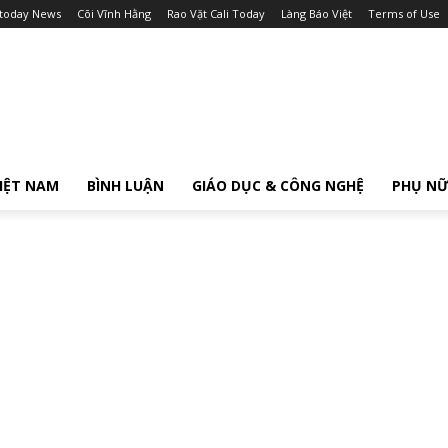
itoday News
Cõi Vĩnh Hằng
Rao Vặt Cali Today
Làng Báo Việt
Terms of Use
IỆT NAM
BÌNH LUẬN
GIÁO DỤC & CÔNG NGHỆ
PHỤ N