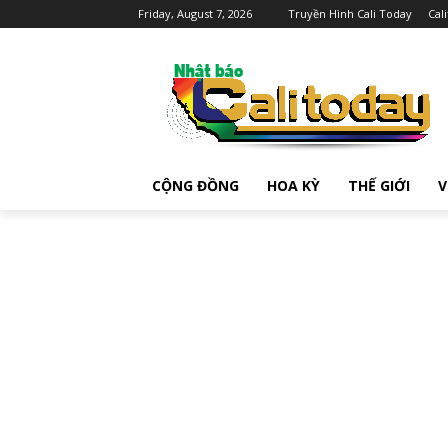
Friday, August 7, 2026
Truyền Hình Cali Today
Cal
CỘNG ĐỒNG
HOA KỲ
THẾ GIỚI
V