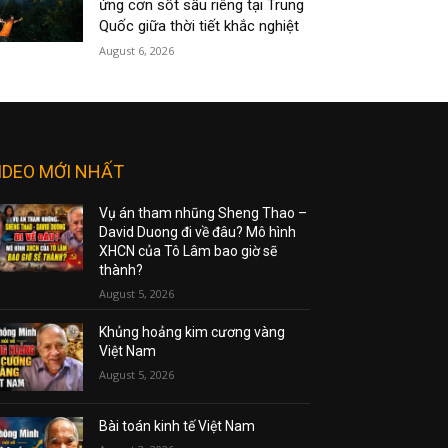
ứng cơn sốt sầu riêng tại Trung
Quốc giữa thời tiết khắc nghiệt
August 6, 2026
IDEO MỚI NHẤT
Vụ án tham nhũng Sheng Thao –
David Duong đi về đâu? Mô hình
XHCN của Tô Lâm bao giờ sẽ
thành?
August 5, 2026
Khủng hoảng kim cương vàng
Việt Nam
August 5, 2026
Bài toán kinh tế Việt Nam