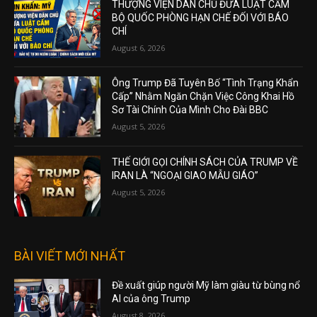
THƯỢNG VIỆN DÂN CHỦ ĐƯA LUẬT CẤM
BỘ QUỐC PHÒNG HẠN CHẾ ĐỐI VỚI BÁO
CHÍ
August 6, 2026
Ông Trump Đã Tuyên Bố “Tình Trạng Khẩn
Cấp” Nhằm Ngăn Chặn Việc Công Khai Hồ
Sơ Tài Chính Của Mình Cho Đài BBC
August 5, 2026
THẾ GIỚI GỌI CHÍNH SÁCH CỦA TRUMP VỀ
IRAN LÀ “NGOẠI GIAO MẪU GIÁO”
August 5, 2026
BÀI VIẾT MỚI NHẤT
Đề xuất giúp người Mỹ làm giàu từ bùng nổ
AI của ông Trump
August 8, 2026