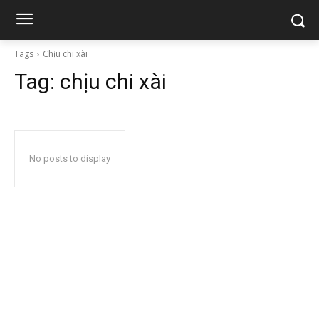
Tags
Chịu chi xài
Tag:
chịu chi xài
No posts to display