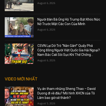
August 6, 2026
Người Đàn Bà Ủng Hộ Trump Bật Khóc Nức
Nở Trước Mặt Các Con Của Mình
August 6, 2026
CSVN Lại Dở Trò “Nắn Gân!” Quấy Phá
Cộng Đồng Người Việt Quốc Gia Hải Ngoại?
Nam Bắc Cali Sôi Sục Khí Thế Chống...
August 6, 2026
VIDEO MỚI NHẤT
Vụ án tham nhũng Sheng Thao – David
Duong đi về đâu? Mô hình XHCN của Tô
Lâm bao giờ sẽ thành?
August 5, 2026