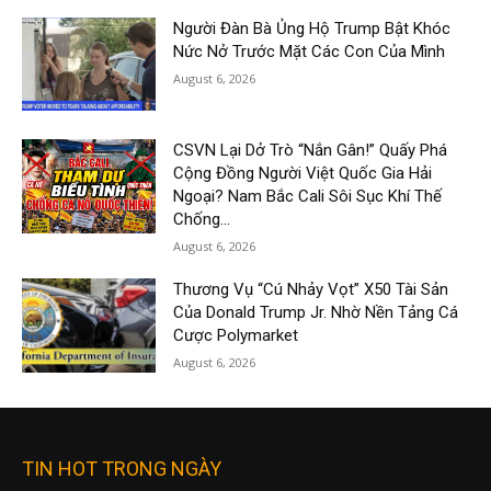
Người Đàn Bà Ủng Hộ Trump Bật Khóc
Nức Nở Trước Mặt Các Con Của Mình
August 6, 2026
CSVN Lại Dở Trò “Nắn Gân!” Quấy Phá
Cộng Đồng Người Việt Quốc Gia Hải
Ngoại? Nam Bắc Cali Sôi Sục Khí Thế
Chống...
August 6, 2026
Thương Vụ “Cú Nhảy Vọt” X50 Tài Sản
Của Donald Trump Jr. Nhờ Nền Tảng Cá
Cược Polymarket
August 6, 2026
TIN HOT TRONG NGÀY