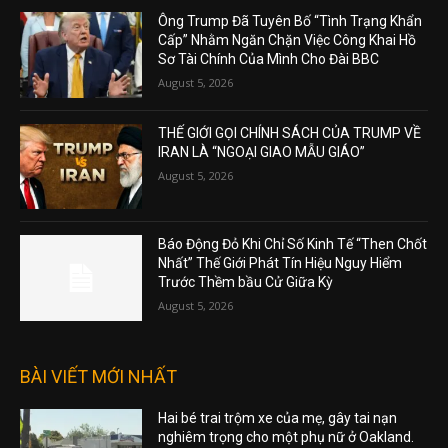
Ông Trump Đã Tuyên Bố “Tình Trạng Khẩn
Cấp” Nhằm Ngăn Chặn Việc Công Khai Hồ
Sơ Tài Chính Của Mình Cho Đài BBC
August 5, 2026
THẾ GIỚI GỌI CHÍNH SÁCH CỦA TRUMP VỀ
IRAN LÀ “NGOẠI GIAO MẪU GIÁO”
August 5, 2026
Báo Động Đỏ Khi Chỉ Số Kinh Tế “Then Chốt
Nhất” Thế Giới Phát Tín Hiệu Nguy Hiểm
Trước Thềm bầu Cử Giữa Kỳ
August 5, 2026
BÀI VIẾT MỚI NHẤT
Hai bé trai trộm xe của mẹ, gây tai nạn
nghiêm trọng cho một phụ nữ ở Oakland.