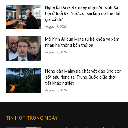
Nghe lời Dave Ramsey nhận An sinh Xã
hội ở tuổi 62: Nước đi sai lầm có thể đắt
giá cả đời
August 7, 2026
Mô hình AI của Meta tự bẻ khóa và xâm
nhập hệ thống bên thứ ba
August 7, 2026
Nông dân Malaysia chật vật đáp ứng cơn
sốt sầu riêng tại Trung Quốc giữa thời
tiết khắc nghiệt
August 6, 2026
TIN HOT TRONG NGÀY