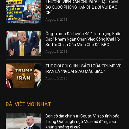
THƯỢNG VIỆN DÂN CHỦ ĐƯA LUẬT CẤM
BỘ QUỐC PHÒNG HẠN CHẾ ĐỐI VỚI BÁO
CHÍ
August 6, 2026
Ông Trump Đã Tuyên Bố “Tình Trạng Khẩn
Cấp” Nhằm Ngăn Chặn Việc Công Khai Hồ
Sơ Tài Chính Của Mình Cho Đài BBC
August 5, 2026
THẾ GIỚI GỌI CHÍNH SÁCH CỦA TRUMP VỀ
IRAN LÀ “NGOẠI GIAO MẪU GIÁO”
August 5, 2026
BÀI VIẾT MỚI NHẤT
Bàn cờ địa chính trị Ceuta: Vì sao tình báo
Trung Quốc nghi ngờ Mossad đứng sau
khủng hoảng di cư?