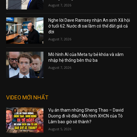
August 7, 2026
Nghe lời Dave Ramsey nhận An sinh Xã hội
ở tuổi 62: Nước đi sai lầm có thể đắt giá cả
đời
August 7, 2026
Mô hình AI của Meta tự bẻ khóa và xâm
nhập hệ thống bên thứ ba
August 7, 2026
VIDEO MỚI NHẤT
Vụ án tham nhũng Sheng Thao – David
Duong đi về đâu? Mô hình XHCN của Tô
Lâm bao giờ sẽ thành?
August 5, 2026