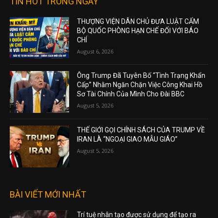
TIN HOT TRONG NGÀY
THƯỢNG VIỆN DÂN CHỦ ĐƯA LUẬT CẤM
BỘ QUỐC PHÒNG HẠN CHẾ ĐỐI VỚI BÁO
CHÍ
August 6, 2026
Ông Trump Đã Tuyên Bố “Tình Trạng Khẩn
Cấp” Nhằm Ngăn Chặn Việc Công Khai Hồ
Sơ Tài Chính Của Mình Cho Đài BBC
August 5, 2026
THẾ GIỚI GỌI CHÍNH SÁCH CỦA TRUMP VỀ
IRAN LÀ “NGOẠI GIAO MẪU GIÁO”
August 5, 2026
BÀI VIẾT MỚI NHẤT
Trí tuệ nhân tạo được sử dụng để tạo ra