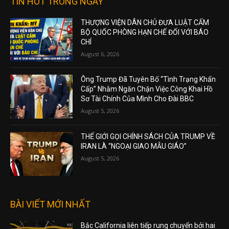
TIN HOT TRONG NGÀY
THƯỢNG VIỆN DÂN CHỦ ĐƯA LUẬT CẤM
BỘ QUỐC PHÒNG HẠN CHẾ ĐỐI VỚI BÁO
CHÍ
August 6, 2026
Ông Trump Đã Tuyên Bố “Tình Trạng Khẩn
Cấp” Nhằm Ngăn Chặn Việc Công Khai Hồ
Sơ Tài Chính Của Mình Cho Đài BBC
August 5, 2026
THẾ GIỚI GỌI CHÍNH SÁCH CỦA TRUMP VỀ
IRAN LÀ “NGOẠI GIAO MẪU GIÁO”
August 5, 2026
BÀI VIẾT MỚI NHẤT
Bắc California liên tiếp rung chuyển bởi hai