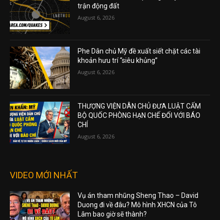
trận động đất
August 6, 2026
Phe Dân chủ Mỹ đề xuất siết chặt các tài
khoản hưu trí “siêu khủng”
August 6, 2026
THƯỢNG VIỆN DÂN CHỦ ĐƯA LUẬT CẤM
BỘ QUỐC PHÒNG HẠN CHẾ ĐỐI VỚI BÁO
CHÍ
August 6, 2026
VIDEO MỚI NHẤT
Vụ án tham nhũng Sheng Thao – David
Duong đi về đâu? Mô hình XHCN của Tô
Lâm bao giờ sẽ thành?