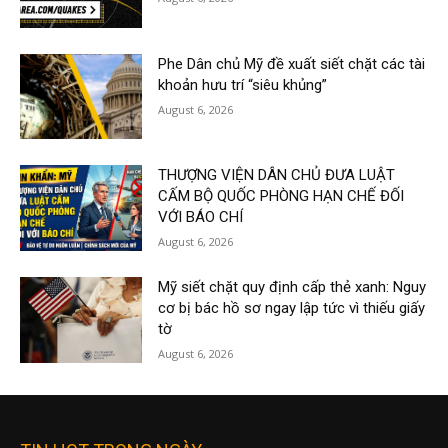
Phe Dân chủ Mỹ đề xuất siết chặt các tài
khoản hưu trí “siêu khủng”
August 6, 2026
THƯỢNG VIỆN DÂN CHỦ ĐƯA LUẬT
CẤM BỘ QUỐC PHÒNG HẠN CHẾ ĐỐI
VỚI BÁO CHÍ
August 6, 2026
Mỹ siết chặt quy định cấp thẻ xanh: Nguy
cơ bị bác hồ sơ ngay lập tức vì thiếu giấy
tờ
August 6, 2026